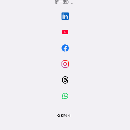
濟一週》
。