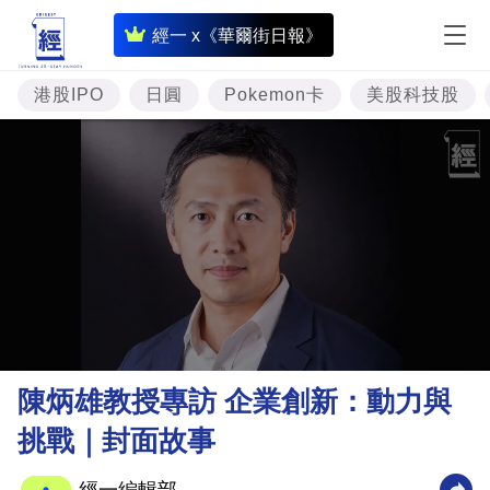
即
經一 x《華爾街日報》
時
財
港股IPO
日圓
Pokemon卡
美股科技股
經
專
題
投
資
樓
市
理
陳炳雄教授專訪 企業創新：動力與
財
挑戰｜封面故事
商
業