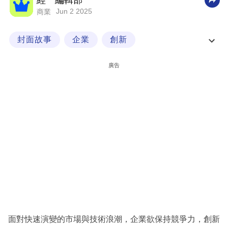
經一編輯部
Jun 2 2025
商業
科
技
封面故事
企業
創新
職
辛味外洩 管理圈不外傳的創意秘方
場
廣告
生
活
時
事
專
欄
訂
閱
專
面對快速演變的市場與技術浪潮，企業欲保持競爭力，創新
區