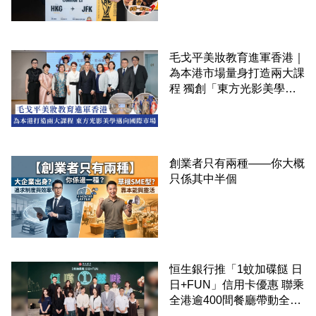
毛戈平美妝教育進軍香港｜
為本港市場量身打造兩大課
程 獨創「東方光影美學」
邁向國際市場
創業者只有兩種——你大概
只係其中半個
恒生銀行推「1蚊加碟餸 日
日+FUN」信用卡優惠 聯乘
全港逾400間餐廳帶動全城
消費 支持本地餐飲業