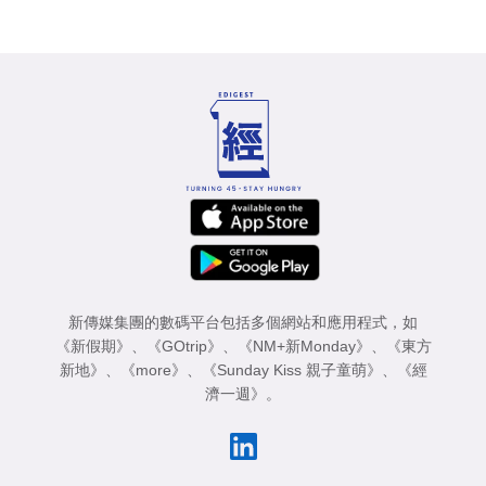
新傳媒集團的數碼平台包括多個網站和應用程式，如
《新假期》
、
《GOtrip》
、
《NM+新Monday》
、
《東方
新地》
、
《more》
、
《Sunday Kiss 親子童萌》
、
《經
濟一週》
。