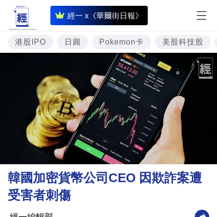
即
經一 x《華爾街日報》
時
財
港股IPO
日圓
Pokemon卡
美股科技股
經
專
題
投
資
樓
市
理
韓國加密貨幣公司CEO 因欺詐案遭
財
受害者刺傷
商
業