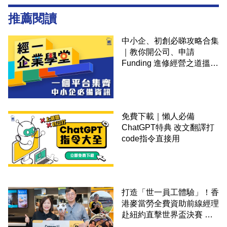
推薦閱讀
中小企、初創必睇攻略合集
｜教你開公司、申請
Funding 進修經營之道搵大
錢！
免費下載｜懶人必備
ChatGPT特典 改文翻譯打
code指令直接用
打造「世一員工體驗」！香
港麥當勞全費資助前線經理
赴紐約直擊世界盃決賽 見
證員工由兼職一路晉升圓夢