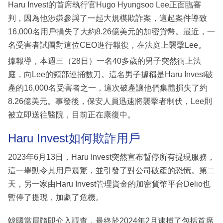
Haru Invest的首席執行官Hugo Hyungsoo Lee正面臨審
判，因為他涉嫌參與了一起大規模欺詐案，這起案件導致
16,000名用戶損失了大約8.26億美元的加密貨幣。最近，一
名受害者試圖對這位CEO進行報復，在法庭上襲擊Lee。
據報導，本週三（28日）一名40多歲的男子突然衝上法
庭，向Lee的頸部連捅數刀。這名男子據稱是Haru Invest破
產的16,000名受害者之一，這次破產讓他們集體損失了約
8.26億美元。事發後，保安人員迅速將襲擊者制伏，Lee則
被立即送往醫院，目前正在康復中。
Haru Invest如何欺詐用戶
2023年6月13日，Haru Invest突然宣布暫停所有提現服務，
這一舉動令其用戶震驚，並引發了對公司破產的恐慌。第二
天，另一家由Haru Invest管理資金的加密貨幣平台Delio也
暫停了提現，加劇了危機。
韓國當局隨即介入調查，最終於2024年2月逮捕了包括首席