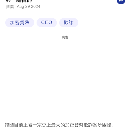
經一編輯部
Aug 29 2024
商業
科
技
加密貨幣
CEO
欺詐
職
場
廣告
生
活
時
事
專
欄
訂
閱
專
韓國目前正被一宗史上最大的加密貨幣欺詐案所困擾。
區