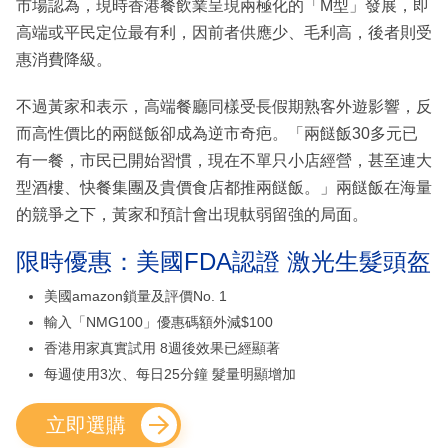
市場認為，現時香港餐飲業呈現兩極化的「M型」發展，即
高端或平民定位最有利，因前者供應少、毛利高，後者則受
惠消費降級。
不過黃家和表示，高端餐廳同樣受長假期熟客外遊影響，反
而高性價比的兩餸飯卻成為逆市奇疤。「兩餸飯30多元已
有一餐，市民已開始習慣，現在不單只小店經營，甚至連大
型酒樓、快餐集團及貴價食店都推兩餸飯。」兩餸飯在海量
的競爭之下，黃家和預計會出現軚弱留強的局面。
限時優惠：美國FDA認證 激光生髮頭盔
美國amazon鎖量及評價No. 1
輸入「NMG100」優惠碼額外減$100
香港用家真實試用 8週後效果已經顯著
每週使用3次、每日25分鐘 髮量明顯增加
立即選購