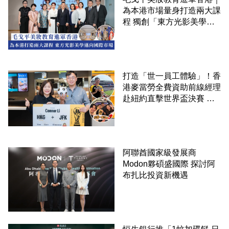
為本港市場量身打造兩大課
程 獨創「東方光影美學」
邁向國際市場
打造「世一員工體驗」！香
港麥當勞全費資助前線經理
赴紐約直擊世界盃決賽 見
證員工由兼職一路晉升圓夢
阿聯酋國家級發展商
Modon夥碩盛國際 探討阿
布扎比投資新機遇