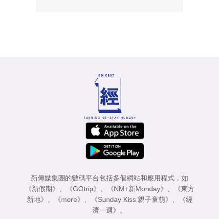
新傳媒集團的數碼平台包括多個網站和應用程式，如
《新假期》
、
《GOtrip》
、
《NM+新Monday》
、
《東方
新地》
、
《more》
、
《Sunday Kiss 親子童萌》
、
《經
濟一週》
。