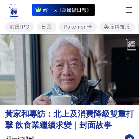
即
經一 x《華爾街日報》
時
財
港股IPO
日圓
Pokemon卡
美股科技股
經
專
題
投
資
樓
市
理
黃家和專訪：北上及消費降級雙重打
財
擊 飲食業繼續求變｜封面故事
商
業