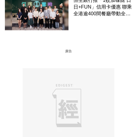
恒生銀行推「1蚊加碟餸 日
日+FUN」信用卡優惠 聯乘
全港逾400間餐廳帶動全城
消費 支持本地餐飲業
廣告