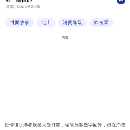
經一編輯部
Dec 29 2025
商業
科
技
封面故事
北上
消費降級
飲食業
職
場
廣告
生
活
時
事
專
欄
訂
閱
專
疫情後香港餐飲業大受打擊，儘管旅客數字回升，但在消費
區