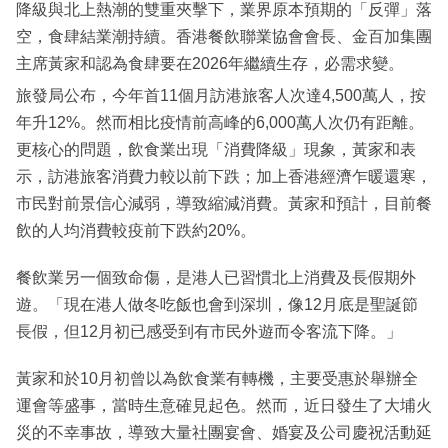
降級與北上熱潮的雙重夾擊下，業界原本預期的「反彈」落
空，食肆結業潮持續。香港餐飲聯業協會會長、金百加集團
主席黃家和認為食肆要在2026年繼續生存，必需求變。
旅發局公布，今年首11個月訪港旅客人次達4,500萬人，按
年升12%。然而相比疫情前高峰的6,000萬人次仍有距離。
更核心的問題，飲食業出現「消費降級」現象，黃家和表
示，訪港旅客消費力較以前下跌；加上香港經濟乍暖還寒，
市民對前景信心減弱，導致縮減消費。黃家和預計，目前餐
飲的人均消費較疫前下跌約20%。
餐飲業另一個致命傷，是港人已習慣北上消費及長假期外
遊。「現在港人做冬吃飯也會到深圳，像12月底是聖誕節
長假，但12月初已感受到有市民外遊而令客流下降。」
黃家和於10月初曾以為飲食業有轉機，主要受惠於舉辦全
運會等盛事，當時生意確見起色。然而，近日發生了大埔火
災的不幸事故，導致大量社團宴會、婚宴及公司慶祝活動延