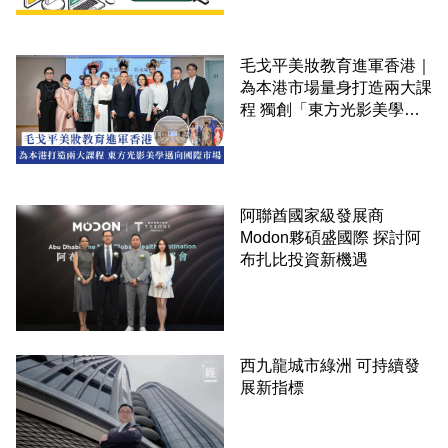
毛戈平美妝教育進軍香港｜
為本港市場量身打造兩大課
程 獨創「東方光影美學」
邁向國際市場
阿聯酋國家級發展商
Modon夥碩盛國際 探討阿
布扎比投資新機遇
西九龍城市綠洲 可持續發
展新指標