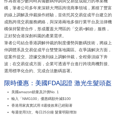
作為香港少數同時具備數碼仲調與交易促成能力的專業機
構，筆者公司多年來深耕大灣區跨境商事領域，累積了豐富
的線上調解及仲裁操作經驗，並依托其交易促成平台建立的
成熟跨境交易服務網絡，與深港兩地多個行業平台及法律機
構保持緊密合作，形成覆蓋大灣區的「交易+解紛」服務，
正好契合港深創科園的產業需求。
筆者公司結合香港調解仲裁的制度優勢與數碼技術，將線上
仲調體系及交易促成平台雙雙落地園區。在爭議解決方面，
從案件提交、證據交換到線上調解仲裁，全程毋須線下奔
波；在交易促成方面，企業可透過平台進行跨境商機對接、
選用標準化合約、完成合法數碼簽署。
限時優惠：美國FDA認證 激光生髮頭盔
美國amazon鎖量及評價No. 1
輸入「NMG100」優惠碼額外減$100
香港用家真實試用 8週後效果已經顯著
每週使用3次、每日25分鐘 髮量明顯增加