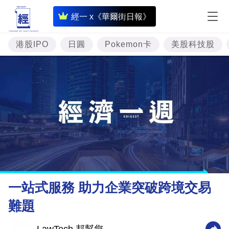
即
經一 x《華爾街日報》
時
財
港股IPO
日圓
Pokemon卡
美股科技股
經
專
題
投
資
樓
市
理
一站式服務 助力企業突破跨境交易
財
難題
商
業