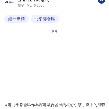
LawTech 邦幫您
Mar 6 2026
商業
科
技
經一專欄
北部都會區
職
場
廣告
生
活
時
事
專
欄
訂
閱
專
香港北部都會區作為深港融合發展的核心引擎，當中的河套
區