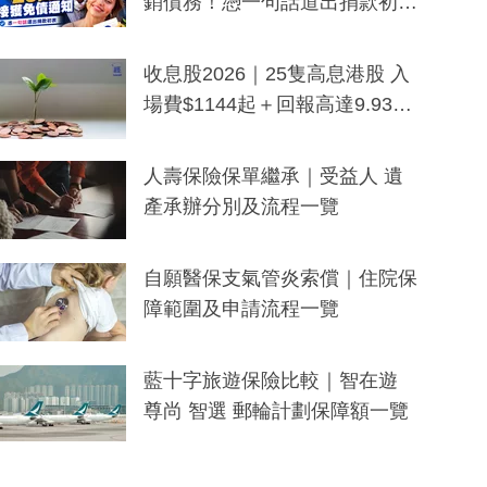
銷債務！憑一句話道出捐款初
衷：加州26萬人接獲免債通知、
一度被誤當詐騙手段
收息股2026｜25隻高息港股 入
場費$1144起＋回報高達9.93
厘！持續更新
人壽保險保單繼承｜受益人 遺
產承辦分別及流程一覽
自願醫保支氣管炎索償｜住院保
障範圍及申請流程一覽
藍十字旅遊保險比較｜智在遊
尊尚 智選 郵輪計劃保障額一覽