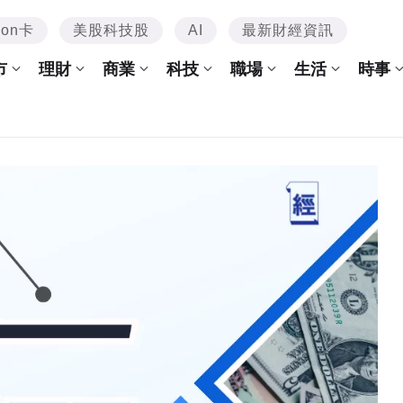
mon卡
美股科技股
AI
最新財經資訊
市
理財
商業
科技
職場
生活
時事