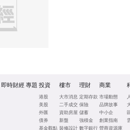
即時財經
專題
投資
樓市
理財
商業
港股
大市消息
定期存款
市場動態
美股
二手成交
保險
品牌故事
外匯
資助房屋
儲蓄
中小企
債券
新盤
強積金
創業指南
基金觀點
裝修設計
數字銀行
營商資源庫