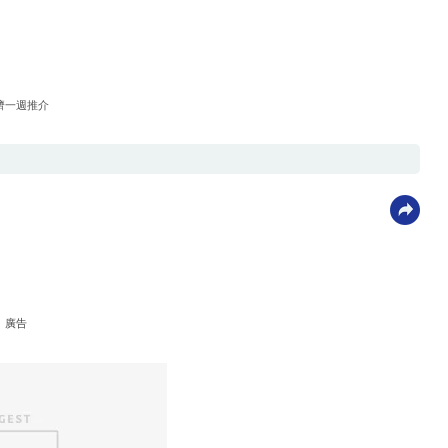
濟一週推介
廣告