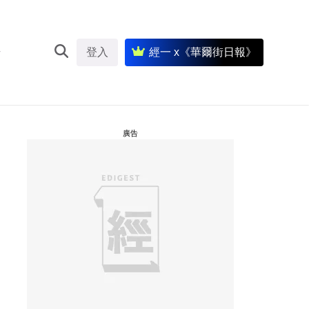
登入
經一 x《華爾街日報》
廣告