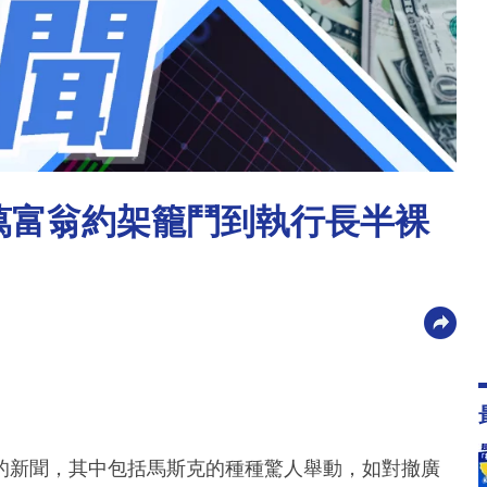
億萬富翁約架籠鬥到執行長半裸
的新聞，其中包括馬斯克的種種驚人舉動，如對撤廣