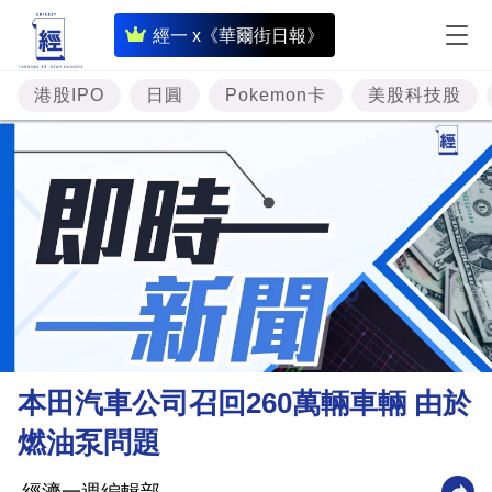
即
經一 x《華爾街日報》
時
財
港股IPO
日圓
Pokemon卡
美股科技股
經
專
題
投
資
樓
市
理
本田汽車公司召回260萬輛車輛 由於
財
燃油泵問題
商
業