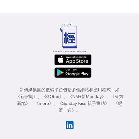
新傳媒集團的數碼平台包括多個網站和應用程式，如
《新假期》
、
《GOtrip》
、
《NM+新Monday》
、
《東方
新地》
、
《more》
、
《Sunday Kiss 親子童萌》
、
《經
濟一週》
。