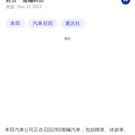
經濟一週編輯部
Dec 22 2023
商業
科
技
本田
汽車召回
通訊社
職
場
廣告
生
活
時
事
專
欄
訂
閱
專
本田汽車公司正在召回260萬輛汽車，包括轎車、休旅車、
區