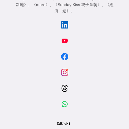
新地》
、
《more》
、
《Sunday Kiss 親子童萌》
、
《經
濟一週》
。