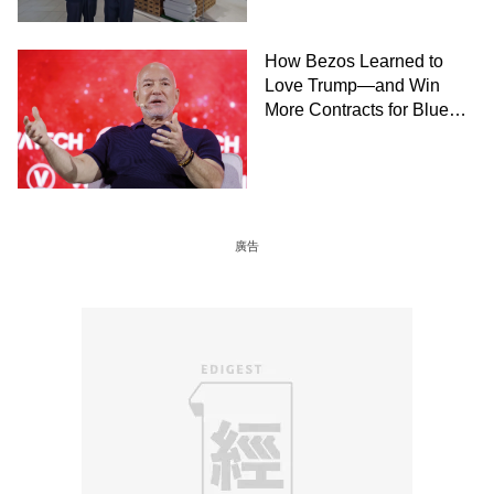
How Bezos Learned to
Love Trump—and Win
More Contracts for Blue
Origin－By Dana Mattioli,
Josh Dawsey and Shane
Shifflett, WSJ
廣告