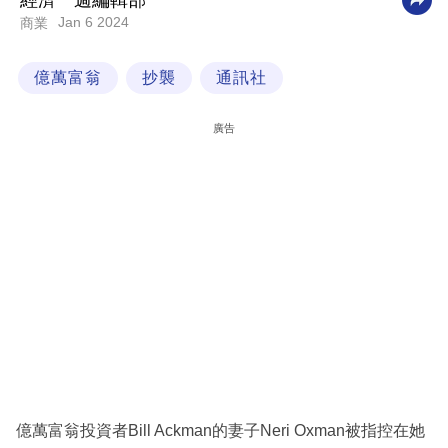
經濟一週編輯部
Jan 6 2024
商業
科
技
億萬富翁
抄襲
通訊社
職
場
廣告
生
活
時
事
專
欄
訂
閱
專
億萬富翁投資者Bill Ackman的妻子Neri Oxman被指控在她
區