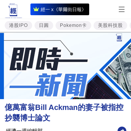
即
經一 x《華爾街日報》
時
財
港股IPO
日圓
Pokemon卡
美股科技股
經
專
題
投
資
樓
市
理
億萬富翁Bill Ackman的妻子被指控
財
抄襲博士論文
商
業