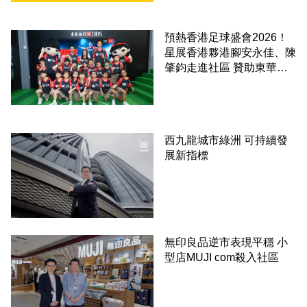
預熱香港足球盛會2026！
星展香港夥港腳安永佳、陳
肇鈞走進社區 贊助東華三
院學童直擊曼城公開訓練
西九龍城市綠洲 可持續發
展新指標
無印良品逆市表現平穩 小
型店MUJI com殺入社區