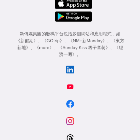
新傳媒集團的數碼平台包括多個網站和應用程式，如
《新假期》
、
《GOtrip》
、
《NM+新Monday》
、
《東方
新地》
、
《more》
、
《Sunday Kiss 親子童萌》
、
《經
濟一週》
。