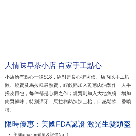
人情味早茶小店 自家手工點心
小店所有點心一律$18，絕對是良心街坊價。店內以手工蝦
餃、燒賣及馬拉糕最熱賣，蝦餃餡加入乾葱肉油製作，人手
搓皮再包，每件都是心機之作；燒賣則加入大地魚粉，增加
肉質鮮味，特別彈牙；馬拉糕熱辣辣上枱，口感鬆軟，香噴
噴。
限時優惠：美國FDA認證 激光生髮頭盔
美國amazon鎖量及評價No. 1