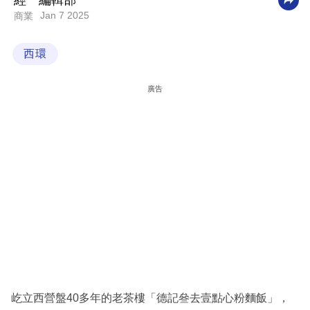
經一編輯部
Jan 7 2025
商業
科
技
西環
職
場
廣告
生
活
時
事
專
欄
訂
閱
專
屹立西營盤40多年的老茶樓「德記叄去壹點心粉麵飯」，
區