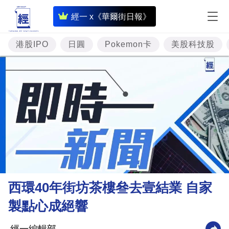
即
經一 x《華爾街日報》
時
財
港股IPO
日圓
Pokemon卡
美股科技股
經
專
題
投
資
樓
市
理
西環40年街坊茶樓叄去壹結業 自家
財
製點心成絕響
商
業