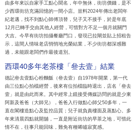
由多年來以自家手工點心聞名，年中無休，街坊價錢，是不
少西環街坊充滿回憶的一間小店。豈料2024年傳出老闆年
紀老邁，找不到點心師傅頂替，兒子又不接手，於是年底
12月已轉手交由其他人經營，可惜對方不足一個月就關門
大吉。今早有街坊拍攝餐廳門口，發現已拉閘並貼上招租告
示，這間人情味老店悄悄地光榮結業，不少街坊都深感難
過，未能跟老闆們作最後道別。
西環40多年老茶樓「叄去壹」結業
德記叄去壹點心粉麵飯（叄去壹）自1978年開業，第一代
由三位點心拍檔經營，後來有位拍檔臨時退出，店名「叄去
壹」就是由此而來。其中經常上鏡接受傳媒訪問的就是少東
阿新及爸爸（大師兄），爸爸入行做點心師父50多年，一
直在閣樓造點心及監控品質；兒子就負責樓面及蒸點心。多
年來清晨四點就開舖，一直是附近街坊的早茶之地，可惜此
情不在，往事只能回味，難免有種唏噓寂寞感。