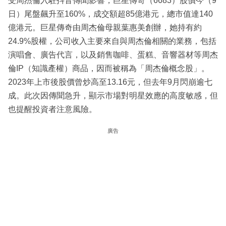
受周杰倫入駐抖音傳聞影響，巨星傳奇（6683）股價今（9
日）尾盤飆升至160%，成交額超85億港元，總市值達140
億港元。巨星傳奇由周杰倫母親葉惠美創辦，她持有約
24.9%股權，公司收入主要來自與周杰倫相關的業務，包括
演唱會、廣告代言，以及銷售咖啡、蛋糕、音響器材等周杰
倫IP（知識產權）商品，因而被稱為「周杰倫概念股」。
2023年上市後股價曾炒高至13.16元，但去年9月閃崩逾七
成。此次因傳聞急升，顯示市場對明星效應的高度敏感，但
也提醒投資者注意風險。
廣告