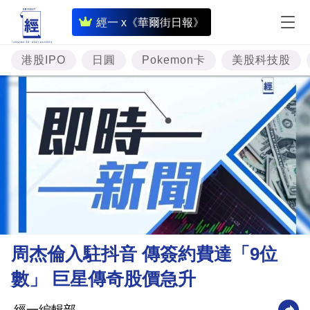
即
經一 x《華爾街日報》
時
財
港股IPO
日圓
Pokemon卡
美股科技股
經
專
題
投
資
樓
市
理
周杰倫入駐抖音 傳簽約費達「9位
財
數」 巨星傳奇股價急升
商
業