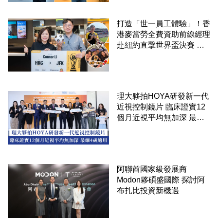
打造「世一員工體驗」！香
港麥當勞全費資助前線經理
赴紐約直擊世界盃決賽 見
證員工由兼職一路晉升圓夢
理大夥拍HOYA研發新一代
近視控制鏡片 臨床證實12
個月近視平均無加深 最細4
歲適用
阿聯酋國家級發展商
Modon夥碩盛國際 探討阿
布扎比投資新機遇