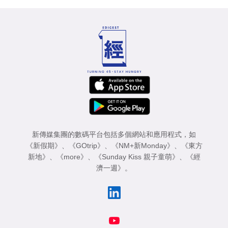
新傳媒集團的數碼平台包括多個網站和應用程式，如
《新假期》
、
《GOtrip》
、
《NM+新Monday》
、
《東方
新地》
、
《more》
、
《Sunday Kiss 親子童萌》
、
《經
濟一週》
。