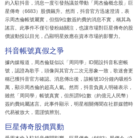
約入駐抖音，消息一度引發熱議並帶動「周杰倫概念股」巨
星傳奇（6683）股價飆升。然而，抖音官方迅速澄清，表
示周杰倫帳號屬實，但指9位數簽約費的消息不實，稱其為
謠言。此事件不僅引發粉絲關注，也讓市場對巨星傳奇的股
價波動投以目光，凸顯明星效應在資本市場的影響力。
抖音帳號真假之爭
據內媒報道，周杰倫疑似以「周同學」ID開設抖音私密帳
號，認證為歌手，頭像與其官方二次元形象一致，歌迷會更
稱已獲抖音官方確認。消息傳出後，該帳號10分鐘內吸粉5
萬，顯示周杰倫的超高人氣。然而，抖音負責人明確表示，
雖然「周同學」帳號真實，但所謂9位數（約億元人民幣）
簽約費純屬謠言。此事件顯示，明星相關傳聞在社群媒體時
代易被放大，需謹慎辨別。
巨星傳奇股價異動