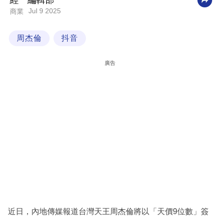
經一編輯部
Jul 9 2025
商業
科
技
周杰倫
抖音
職
場
廣告
生
活
時
事
專
欄
訂
閱
專
近日，內地傳媒報道台灣天王周杰倫將以「天價9位數」簽
區