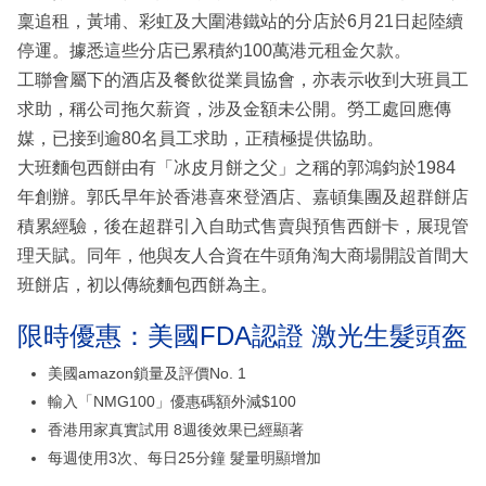
稟追租，黃埔、彩虹及大圍港鐵站的分店於6月21日起陸續
停運。據悉這些分店已累積約100萬港元租金欠款。
工聯會屬下的酒店及餐飲從業員協會，亦表示收到大班員工
求助，稱公司拖欠薪資，涉及金額未公開。勞工處回應傳
媒，已接到逾80名員工求助，正積極提供協助。
大班麵包西餅由有「冰皮月餅之父」之稱的郭鴻鈞於1984
年創辦。郭氏早年於香港喜來登酒店、嘉頓集團及超群餅店
積累經驗，後在超群引入自助式售賣與預售西餅卡，展現管
理天賦。同年，他與友人合資在牛頭角淘大商場開設首間大
班餅店，初以傳統麵包西餅為主。
限時優惠：美國FDA認證 激光生髮頭盔
美國amazon鎖量及評價No. 1
輸入「NMG100」優惠碼額外減$100
香港用家真實試用 8週後效果已經顯著
每週使用3次、每日25分鐘 髮量明顯增加