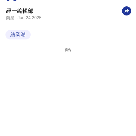
科
經一編輯部
技
Jun 24 2025
商業
職
結業潮
場
生
廣告
活
時
事
專
欄
訂
閱
專
區