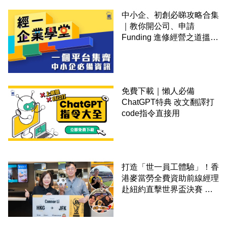
中小企、初創必睇攻略合集
｜教你開公司、申請
Funding 進修經營之道搵大
錢！
免費下載｜懶人必備
ChatGPT特典 改文翻譯打
code指令直接用
打造「世一員工體驗」！香
港麥當勞全費資助前線經理
赴紐約直擊世界盃決賽 見
證員工由兼職一路晉升圓夢