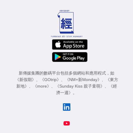
新傳媒集團的數碼平台包括多個網站和應用程式，如
《新假期》
、
《GOtrip》
、
《NM+新Monday》
、
《東方
新地》
、
《more》
、
《Sunday Kiss 親子童萌》
、
《經
濟一週》
。