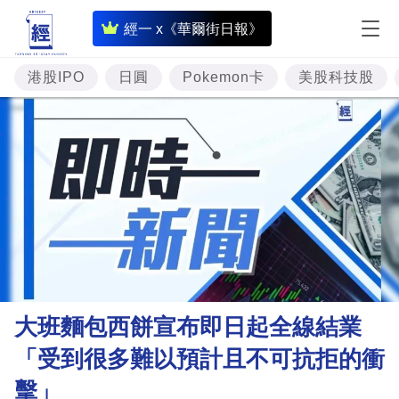
即
經一 x《華爾街日報》
時
財
港股IPO
日圓
Pokemon卡
美股科技股
經
專
題
投
資
樓
市
理
大班麵包西餅宣布即日起全線結業
財
「受到很多難以預計且不可抗拒的衝
商
擊」
業