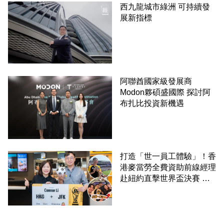
西九龍城市綠洲 可持續發
展新指標
阿聯酋國家級發展商
Modon夥碩盛國際 探討阿
布扎比投資新機遇
打造「世一員工體驗」！香
港麥當勞全費資助前線經理
赴紐約直擊世界盃決賽 見
證員工由兼職一路晉升圓夢