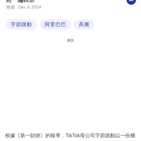
經一編輯部
Dec 6 2024
商業
科
技
字節跳動
阿里巴巴
高層
職
場
廣告
生
活
時
事
專
欄
訂
閱
專
根據《第一財經》的報導，TikTok母公司字節跳動以一份幾
區