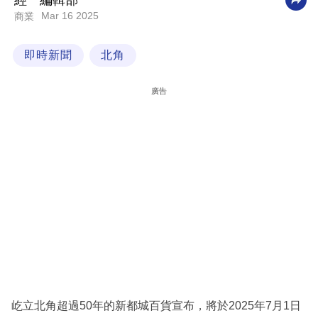
經一編輯部
Mar 16 2025
商業
科
技
即時新聞
北角
職
場
廣告
生
活
時
事
專
欄
訂
閱
專
屹立北角超過50年的新都城百貨宣布，將於2025年7月1日
區