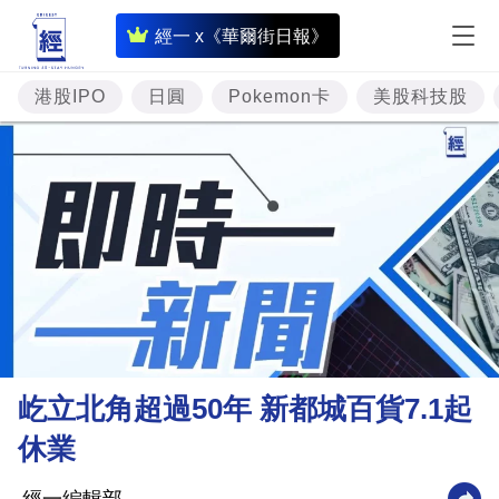
即
經一 x《華爾街日報》
時
財
港股IPO
日圓
Pokemon卡
美股科技股
經
專
題
投
資
樓
市
理
屹立北角超過50年 新都城百貨7.1起
財
休業
商
業