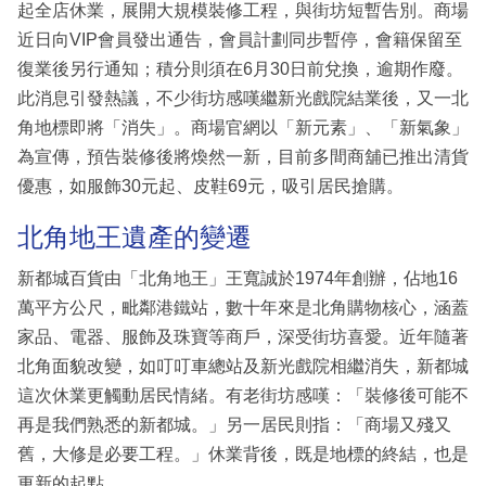
起全店休業，展開大規模裝修工程，與街坊短暫告別。商場
近日向VIP會員發出通告，會員計劃同步暫停，會籍保留至
復業後另行通知；積分則須在6月30日前兌換，逾期作廢。
此消息引發熱議，不少街坊感嘆繼新光戲院結業後，又一北
角地標即將「消失」。商場官網以「新元素」、「新氣象」
為宣傳，預告裝修後將煥然一新，目前多間商舖已推出清貨
優惠，如服飾30元起、皮鞋69元，吸引居民搶購。
北角地王遺產的變遷
新都城百貨由「北角地王」王寬誠於1974年創辦，佔地16
萬平方公尺，毗鄰港鐵站，數十年來是北角購物核心，涵蓋
家品、電器、服飾及珠寶等商戶，深受街坊喜愛。近年隨著
北角面貌改變，如叮叮車總站及新光戲院相繼消失，新都城
這次休業更觸動居民情緒。有老街坊感嘆：「裝修後可能不
再是我們熟悉的新都城。」另一居民則指：「商場又殘又
舊，大修是必要工程。」休業背後，既是地標的終結，也是
更新的起點。