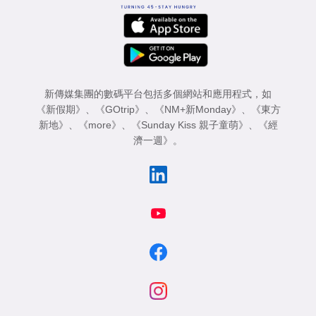
新傳媒集團的數碼平台包括多個網站和應用程式，如
《新假期》
、
《GOtrip》
、
《NM+新Monday》
、
《東方
新地》
、
《more》
、
《Sunday Kiss 親子童萌》
、
《經
濟一週》
。