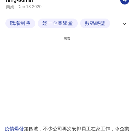
nmg-admin
Dec 13 2020
商業
科
技
職場制勝
經一企業學堂
數碼轉型
職
企業服務
場
廣告
生
活
時
事
專
欄
訂
閱
專
疫情爆發
第四波，不少公司再次安排員工在家工作，令企業
區