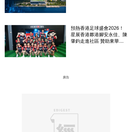
預熱香港足球盛會2026！
星展香港夥港腳安永佳、陳
肇鈞走進社區 贊助東華三
院學童直擊曼城公開訓練
廣告