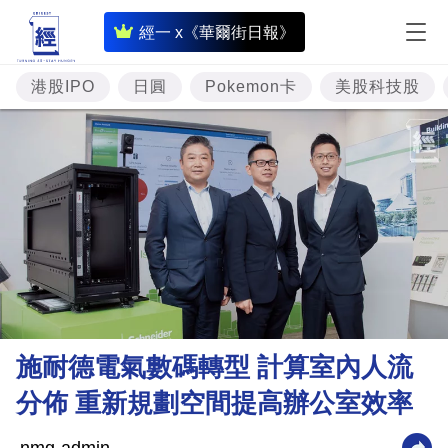
即
經一 x《華爾街日報》
時
財
港股IPO
日圓
Pokemon卡
美股科技股
經
專
題
投
資
樓
市
理
施耐德電氣數碼轉型 計算室內人流
財
分佈 重新規劃空間提高辦公室效率
商
業