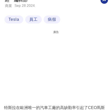
經一編輯部
Sep 28 2024
商業
科
技
Tesla
員工
病假
職
場
廣告
生
活
時
事
專
欄
訂
閱
專
特斯拉在歐洲唯一的汽車工廠的高缺勤率引起了CEO馬斯
區