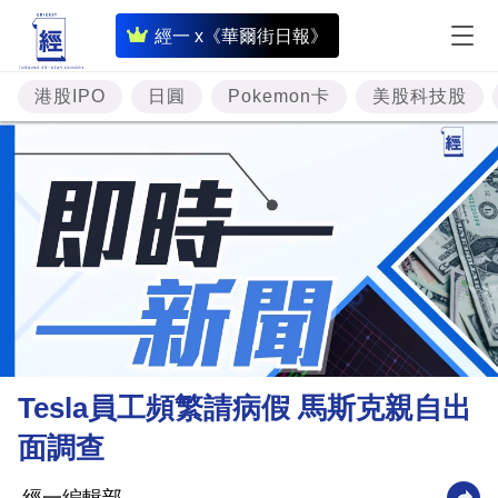
即
經一 x《華爾街日報》
時
財
港股IPO
日圓
Pokemon卡
美股科技股
經
專
題
投
資
樓
市
理
Tesla員工頻繁請病假 馬斯克親自出
財
面調查
商
業