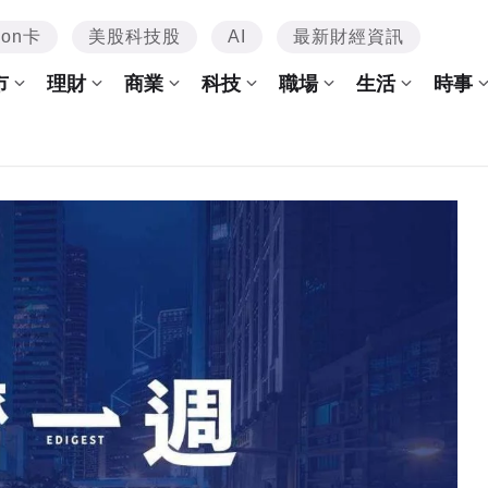
mon卡
美股科技股
AI
最新財經資訊
市
理財
商業
科技
職場
生活
時事