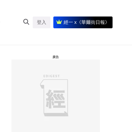
登入
經一 x《華爾街日報》
廣告