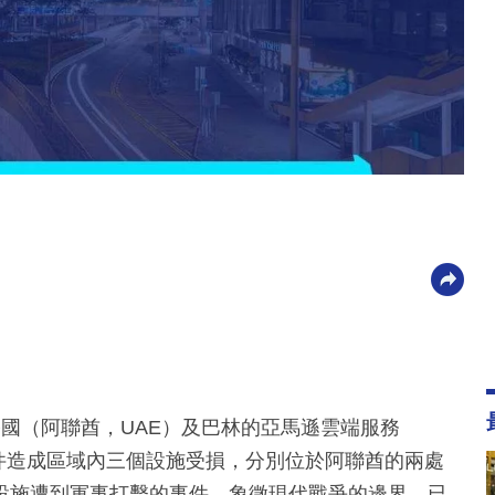
國（阿聯酋，UAE）及巴林的亞馬遜雲端服務
數據中心。事件造成區域內三個設施受損，分別位於阿聯酋的兩處
設施遭到軍事打擊的事件，象徵現代戰爭的邊界，已