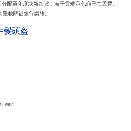
重新分配至印度或新加坡，若干雲端承包商已在孟買、
助重載關鍵銀行業務。
生髮頭盔
濟一週推介