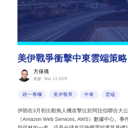
美伊戰爭衝擊中東雲端策略
方保僑
Mar 13 2026
商業
經一專欄
美伊戰爭
中東
雲端
伊朗在3月初出動無人機攻擊位於阿拉伯聯合大公
（Amazon Web Services, AWS）
與巴林的一處。這是全球首宗跨國雲端運算基礎