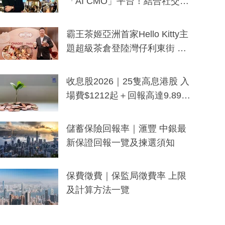
「AI CMO」平台！結合社交聆
聽與廣東話大模型 助中小企數
分鐘生成「貼地」宣傳短片
霸王茶姬亞洲首家Hello Kitty主
題超級茶倉登陸灣仔利東街 推
出首創「伯爵紅茶色」Hello Kitt
y及香港限定特調系列
收息股2026｜25隻高息港股 入
場費$1212起＋回報高達9.89
厘！持續更新
儲蓄保險回報率｜滙豐 中銀最
新保證回報一覽及揀選須知
保費徵費｜保監局徵費率 上限
及計算方法一覽