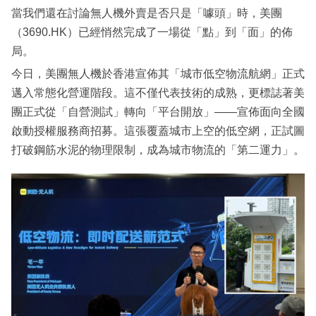
當我們還在討論無人機外賣是否只是「噱頭」時，美團
（3690.HK）已經悄然完成了一場從「點」到「面」的佈
局。
今日，美團無人機於香港宣佈其「城市低空物流航網」正式
邁入常態化營運階段。這不僅代表技術的成熟，更標誌著美
團正式從「自營測試」轉向「平台開放」——宣佈面向全國
啟動授權服務商招募。這張覆蓋城市上空的低空網，正試圖
打破鋼筋水泥的物理限制，成為城市物流的「第二運力」。