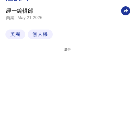
科
經一編輯部
技
May 21 2026
商業
職
美團
無人機
場
生
廣告
活
時
事
專
欄
訂
閱
專
區