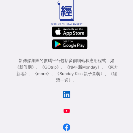
新傳媒集團的數碼平台包括多個網站和應用程式，如
《新假期》
、
《GOtrip》
、
《NM+新Monday》
、
《東方
新地》
、
《more》
、
《Sunday Kiss 親子童萌》
、
《經
濟一週》
。