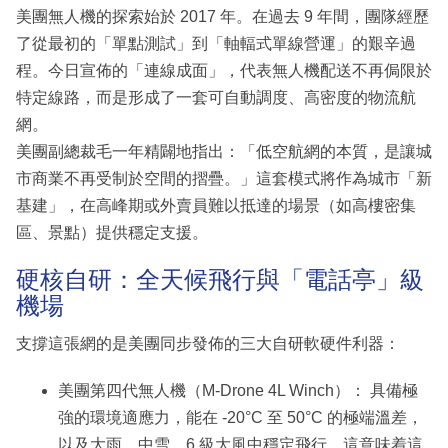
美團無人機的探索始於 2017 年。在過去 9 年間，團隊經歷
了從最初的「單點測試」到「軸輻式單線營運」的艱辛過
程。今日宣佈的「連線成面」，代表無人機配送不再侷限於
特定線路，而是形成了一套可自動調度、高密度的物流航
網。
美團副總裁毛一年精闢地指出：「低空航網的本質，是讓城
市商業不再受制於空間的摺疊。」這套模式將作為城市「新
基建」，在高峰期或外賣員難以抵達的場景（如高樓密集
區、景點）提供穩定支援。
硬核自研：全天候飛行與「電話亭」級
機場
支撐這張網的是美團同步發佈的三大自研軟硬件利器：
美團第四代無人機（M-Drone 4L Winch）： 具備極
強的環境適應力，能在 -20°C 至 50°C 的極端溫差，
以及大雨、中雪、6 級大風中穩定飛行。這意味着這