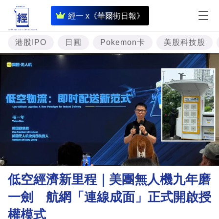
即
經一 x《華爾街日報》
時
財
港股IPO
日圓
Pokemon卡
美股科技股
經
專
題
投
資
樓
市
理
低空經濟新里程｜美團無人機九年磨
財
一劍 航網「連線成面」正式開啟授
商
權模式
業