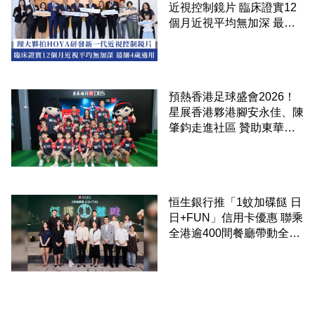
近視控制鏡片 臨床證實12
個月近視平均無加深 最細4
歲適用
預熱香港足球盛會2026！
星展香港夥港腳安永佳、陳
肇鈞走進社區 贊助東華三
院學童直擊曼城公開訓練
恒生銀行推「1蚊加碟餸 日
日+FUN」信用卡優惠 聯乘
全港逾400間餐廳帶動全城
消費 支持本地餐飲業