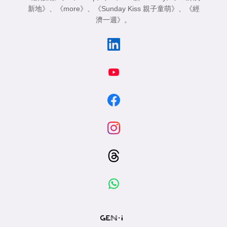
新地》
、
《more》
、
《Sunday Kiss 親子童萌》
、
《經
濟一週》
。