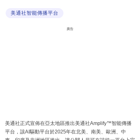
科
美通社智能傳播平台
技
職
廣告
場
生
活
時
事
專
欄
訂
閱
美通社正式宣佈在亞太地區推出美通社Amplify™智能傳播
專
平台，該AI驅動平台於2025年在北美、南美、歐洲、中
區