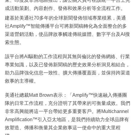
東、印度及非洲地區推出，讓公關人員可在該統一平台上完
成活動策劃、內容創作、發佈和效果分析等全流程工作。
建基於美通社70多年的全球新聞發佈領域專業積累，美通
社Amplify™智能傳播平台可將新聞稿轉化為全面整合的多
渠道營銷活動，使品牌故事觸達傳統媒體、數字平台及AI搜
索生態。
該平台將AI驅動的工作流程與其無與倫比的發佈網絡、行業
專業知識，以及已發佈新聞稿的歷史效果分析洞見相結合，
助力品牌強化信息一致性、擴大傳播覆蓋面，並保持跨渠道
敘事的主導權。
美通社總裁Matt Brown表示：「Amplify™快速融入傳播團
隊的日常工作流程，充分證明了其帶來的可衡量成效。我們
非常高興能將這一平台帶給更多重要客戶。將Multichannel
Amplification™引入亞太地區，是我們持續助力全球品牌有
效塑造、傳播和衡量其企業敘事這一使命中的重大里程