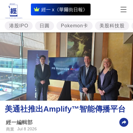
即
經一 x《華爾街日報》
時
財
港股IPO
日圓
Pokemon卡
美股科技股
經
專
題
投
資
樓
市
理
美通社推出Amplify™智能傳播平台
財
商
經一編輯部
Jul 8 2026
商業
業