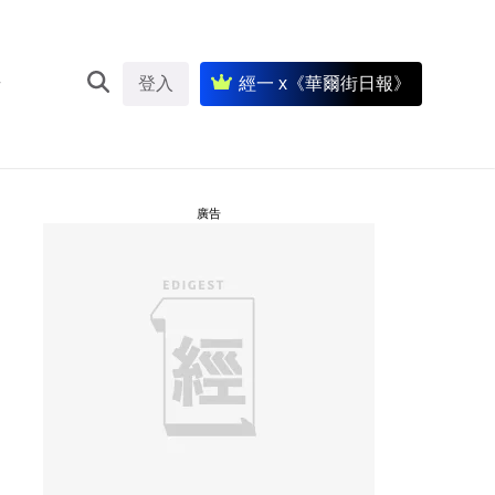
登入
經一 x《華爾街日報》
廣告