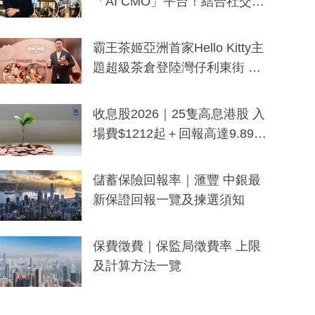
「AI CMO」平台！結合社交聆
聽與廣東話大模型 助中小企數
分鐘生成「貼地」宣傳短片
霸王茶姬亞洲首家Hello Kitty主
題超級茶倉登陸灣仔利東街 推
出首創「伯爵紅茶色」Hello Kitt
y及香港限定特調系列
收息股2026｜25隻高息港股 入
場費$1212起＋回報高達9.89
厘！持續更新
儲蓄保險回報率｜滙豐 中銀最
新保證回報一覽及揀選須知
保費徵費｜保監局徵費率 上限
及計算方法一覽