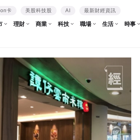
mon卡
美股科技股
AI
最新財經資訊
市
理財
商業
科技
職場
生活
時事