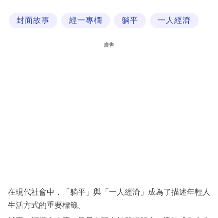
科
封面故事
經一專欄
躺平
一人經濟
技
職
廣告
場
生
活
時
事
專
欄
訂
閱
在現代社會中，「躺平」與「一人經濟」成為了描述年輕人
專
生活方式的重要標籤。
區