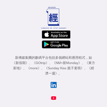
新傳媒集團的數碼平台包括多個網站和應用程式，如
《新假期》
、
《GOtrip》
、
《NM+新Monday》
、
《東方
新地》
、
《more》
、
《Sunday Kiss 親子童萌》
、
《經
濟一週》
。