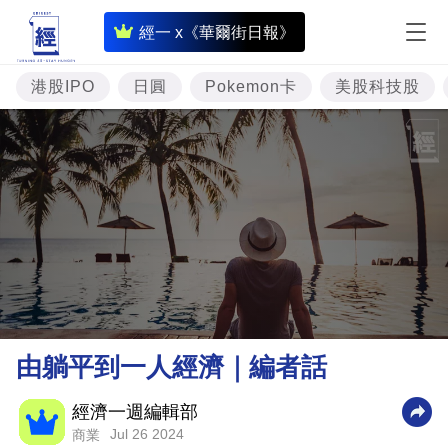
即
經一 x《華爾街日報》
時
財
港股IPO
日圓
Pokemon卡
美股科技股
經
專
題
投
資
樓
市
理
由躺平到一人經濟｜編者話
財
商
經濟一週編輯部
Jul 26 2024
商業
業