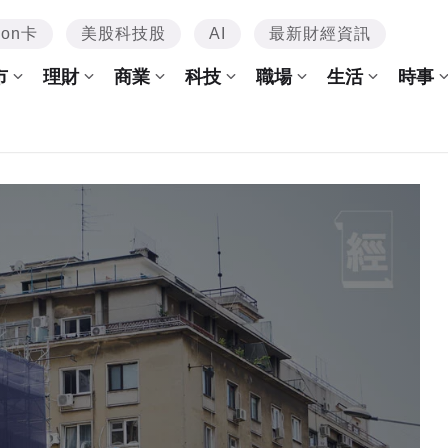
mon卡
美股科技股
AI
最新財經資訊
市
理財
商業
科技
職場
生活
時事