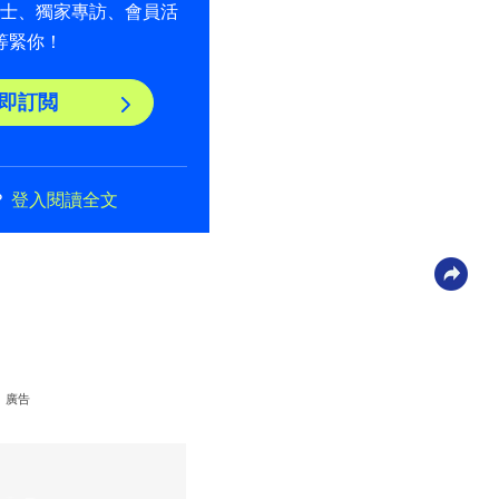
貼士、獨家專訪、會員活
等緊你！
即訂閲
？
登入閱讀全文
廣告