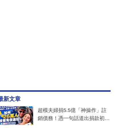
最新文章
超模夫婦捐5.5億「神操作」註
銷債務！憑一句話道出捐款初
衷：加州26萬人接獲免債通知、