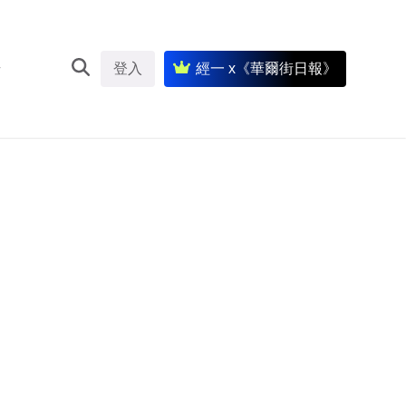
登入
經一 x《華爾街日報》