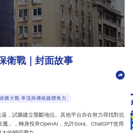
IP保衛戰｜封面故事
收購大戰 串流與傳統媒體角力
步步進逼，試圖建立壟斷地位。其他平台亦在努力尋找對抗
轉身投奔OpenAI，允許Sora、ChatGPT使用
出更大的變現潛力。