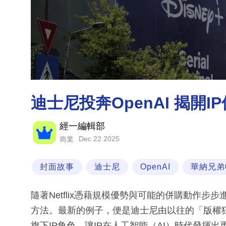
迪士尼投奔OpenAI 揭開
經一編輯部
Dec 22 2025
商業
封面故事
迪士尼
OpenAI
華納兄弟
隨著Netflix憑藉規模優勢與可能的併購動作
方法。最新的例子，便是迪士尼由以往的「版權狂魔」，
旗下IP角色，讓IP在人工智能（AI）時代發揮