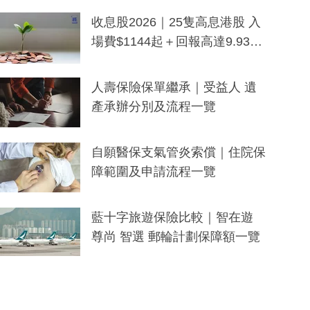
一度被誤當詐騙手段
收息股2026｜25隻高息港股 入
場費$1144起＋回報高達9.93
厘！持續更新
人壽保險保單繼承｜受益人 遺
產承辦分別及流程一覽
自願醫保支氣管炎索償｜住院保
障範圍及申請流程一覽
藍十字旅遊保險比較｜智在遊
尊尚 智選 郵輪計劃保障額一覽