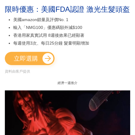
限時優惠：美國FDA認證 激光生髮頭盔
美國amazon鎖量及評價No. 1
輸入「NMG100」優惠碼額外減$100
香港用家真實試用 8週後效果已經顯著
每週使用3次、每日25分鐘 髮量明顯增加
立即選購
資料由客戶提供
經濟一週推介