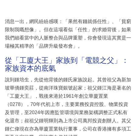
消息一出，網民紛紛感嘆：「果然有錢就係任性」、「貧窮
限制我嘅想像」。但在這場看似「任性」的求婚背後，如果
我們細看當中的人脈整合與品牌重塑，你會發現這其實是一
場極其精準的「品牌升級發布會」。
從「工廈大王」家族到「電競之父」：
家族資本的底氣
說到鍾培生，先從他背後的鍾氏家族說起。其曾祖父為新加
坡華僑鍾奕莊，從南洋珠寶銀號起家；祖父鍾江海是著名的
「工廈大王」，戰後來港於1961年創立華廈置業
（0278），70年代初上市，主要業務投資控股、物業投資
及管理，至2024年因應監管環境與業務架構調整正式私有
化退市；叔祖父鍾明輝則為上市公司萬邦投資創辦人。其父
鍾仁偉現在亦為華廈置業執行董事，公司在香港擁有多項工