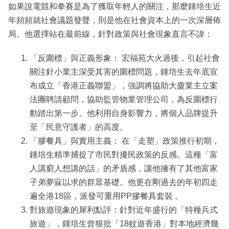
如果說電競和拳賽是為了獲取年輕人的關注，那麼鍾培生近
年頻頻就社會議題發聲，則是他在社會資本上的一次深層佈
局。他選擇站在最前線，針對政策與社會現象直言不諱：
「反圍標」與正義形象： 宏福苑大火過後，引起社會
關注針小業主深受其害的圍標問題，鍾培生去年底宣
布成立「香港正義聯盟」，強調將協助大廈業主立案
法團聘請顧問，協助監管物業管理公司，為反圍標行
動踏出第一步。他利用自身影響力，將個人品牌提升
至「民意守護者」的高度。
「膠餐具」與實用主義： 在「走塑」政策推行初期，
鍾培生精準捕捉了市民對擾民政策的反感。這種「富
人講窮人想講的話」的矛盾感，讓他擁有了其他富家
子弟夢寐以求的群眾基礎。他更在剛過去的年初四走
遍全港18區，派發可重用PP膠餐具套裝 。
對旅遊現象的犀利點評：針對近年盛行的「特種兵式
旅遊」，鍾培生曾狠批「18蚊遊香港」對本地經濟幾