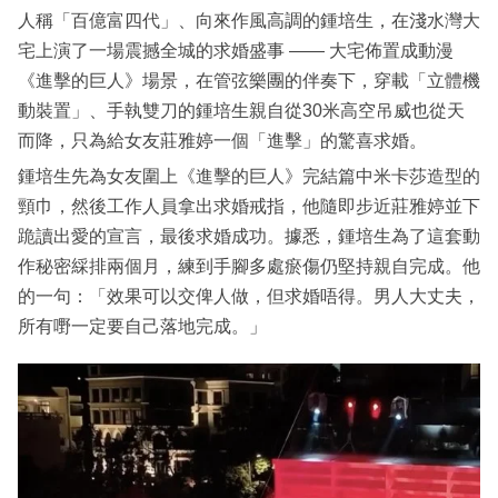
人稱「百億富四代」、向來作風高調的鍾培生，在淺水灣大
宅上演了一場震撼全城的求婚盛事 —— 大宅佈置成動漫
《進擊的巨人》場景，在管弦樂團的伴奏下，穿載「立體機
動裝置」、手執雙刀的鍾培生親自從30米高空吊威也從天
而降，只為給女友莊雅婷一個「進擊」的驚喜求婚。
鍾培生先為女友圍上《進擊的巨人》完結篇中米卡莎造型的
頸巾，然後工作人員拿出求婚戒指，他隨即步近莊雅婷並下
跪讀出愛的宣言，最後求婚成功。據悉，鍾培生為了這套動
作秘密綵排兩個月，練到手腳多處瘀傷仍堅持親自完成。他
的一句：「效果可以交俾人做，但求婚唔得。男人大丈夫，
所有嘢一定要自己落地完成。」