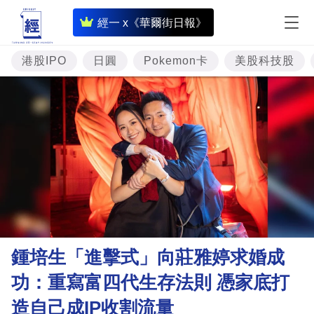
即
經一 x《華爾街日報》
時
財
港股IPO
日圓
Pokemon卡
美股科技股
經
專
題
投
資
樓
市
理
鍾培生「進擊式」向莊雅婷求婚成
財
功：重寫富四代生存法則 憑家底打
商
造自己成IP收割流量
業