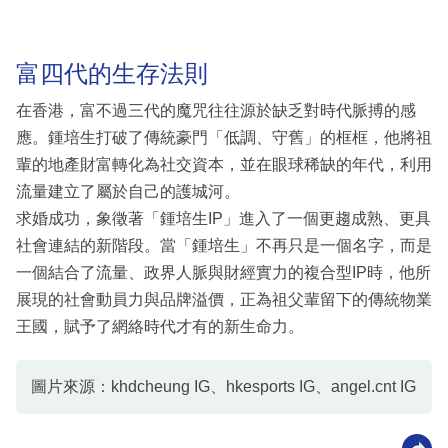
富四代的生存法則
在香港，富不過三代的魔咒往往源於缺乏對時代脈搏的感
應。鍾培生打破了傳統豪門「低調、守舊」的框框，他將祖
輩的地產財富轉化為社交資本，並在眼球稀缺的年代，利用
流量建立了屬於自己的護城河。
求婚成功，象徵著「鍾培生IP」進入了一個更趨成熟、更具
社會連結的新階段。當「鍾培生」不再只是一個名字，而是
一個結合了流量、政界人脈與財經實力的複合型IP時，他所
展現的社會動員力與品牌溢價，正為祖父輩留下的傳統物業
王國，賦予了網絡時代才有的新生命力。
圖片來源：khdcheung IG、hkesports IG、angel.cnt IG