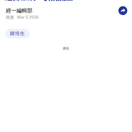
科
經一編輯部
技
Mar 5 2026
商業
職
鍾培生
場
生
廣告
活
時
事
專
欄
訂
閱
專
區