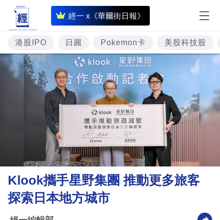
即
經一 x《華爾街日報》
時
財
港股IPO
日圓
Pokemon卡
美股科技股
經
專
題
投
資
樓
市
理
Klook攜手星野集團 推動更多旅客
財
探索日本地方城市
商
業