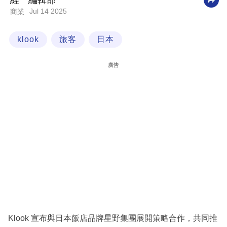
經一編輯部
Jul 14 2025
商業
科
技
klook
旅客
日本
職
場
廣告
生
活
時
事
專
欄
訂
閱
專
Klook 宣布與日本飯店品牌星野集團展開策略合作，共同推
區