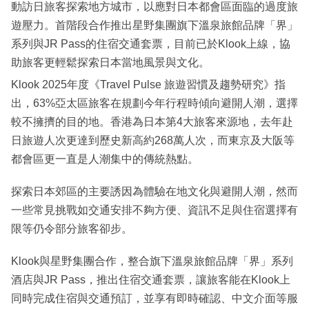
動訪日旅客探索地方城市，以應對日本都會區面臨的過度旅
遊壓力。首階段合作推出星野集團旗下溫泉旅館品牌「界」
系列與JR Pass的住宿交通套票，目前已於Klook上線，協
助旅客更輕鬆探索日本當地風景與文化。
Klook 2025年度《Travel Pulse 旅遊習慣及趨勢研究》指
出，63%亞太區旅客在規劃今年行程時傾向避開人潮，選擇
較不擁擠的目的地。香港為日本第4大旅客來源地，去年赴
日旅遊人次更達到歷史新高約268萬人次，而東京及大阪等
都會區更一直是人潮集中的傳統熱點。
探索日本郊區的主要誘因為體驗在地文化與避開人潮，然而
一些常見挑戰如交通安排不夠方便、資訊不足與住宿選擇有
限等仍令部分旅客卻步。
Klook與星野集團合作，整合旗下溫泉旅館品牌「界」系列
酒店與JR Pass，推出住宿交通套票，讓旅客能在Klook上
同時完成住宿與交通預訂，並享有即時確認、中文介面等服