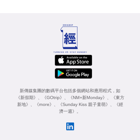
新傳媒集團的數碼平台包括多個網站和應用程式，如
《新假期》
、
《GOtrip》
、
《NM+新Monday》
、
《東方
新地》
、
《more》
、
《Sunday Kiss 親子童萌》
、
《經
濟一週》
。