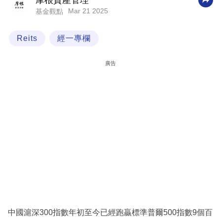
摩根資產管理
Mar 21 2025
基金觀點
科
技
Reits
經一專欄
職
場
廣告
生
活
時
事
專
欄
訂
閱
專
中國滬深300指數年初至今已經跑贏標準普爾500指數9個百
區