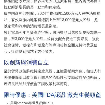
積極的財政政策，循多渠道大力提振消費，使內需成為自主
拉動經濟增長的另一動力和穩定錨。
據中國商務部數據，2024年提供的1,500億元人民幣消費補
貼，有效刺激內地消費總額上升至13,000億元人民幣，尤
以家電和汽車的消費增長最顯著。
故此當局今年再提高赤字率，將消費品以舊換新規模加碼一
倍，至3,000億元人民幣，並首次配合促進工資增長、強化
社會保障、穩樓市和穩股市等專項措施全面支持消費及信
心，從供應到需求全方位發力。
以創新與消費自立
至於貨幣政策將維持適度寬鬆，並擔當輔助角色，相信人行
將優先降準以改善銀行體系的流動性和協助政府發債融資，
若增長風險加深便會下調政策利率應對。
限時優惠：美國FDA認證 激光生髮頭盔
美國amazon鎖量及評價No. 1