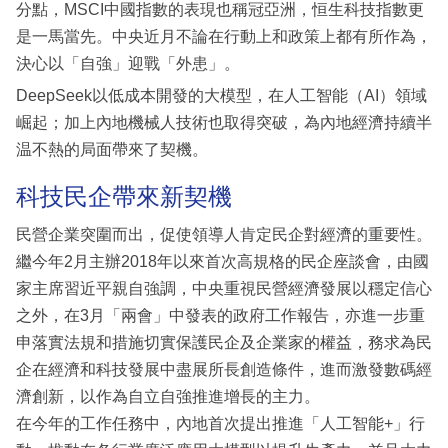
分點，MSCI中國指數的表現也稱冠亞洲，恒生科技指數更
是一馬當先。中央近月不論在行動上和政策上都有所作為，
決心以「自強」迎戰「外患」。
DeepSeek以低成本開發的大模型，在人工智能（AI）領域
崛起；加上內地機械人技術也取得突破，為內地經濟持續半
温不熱的局面帶來了契機。
科技民企帶來新契機
民營企業突圍而出，促使領導人肯定民企對經濟的重要性。
繼今年2月主辦2018年以來首次高規格的民企座談會，由國
家主席習近平親自強調，中央重視民營經濟發展以穩定信心
之外，在3月「兩會」中發表的政府工作報告，亦進一步重
申落實法規和措施切實保護民企及企業家的權益，務求為民
企在經濟和科技發展中盡展所長創造條件，進而激發數碼經
濟創新，以作為自立自強推進增長的主力。
在今年的工作任務中，內地首次提出推進「人工智能+」行