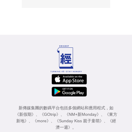
新傳媒集團的數碼平台包括多個網站和應用程式，如
《新假期》
、
《GOtrip》
、
《NM+新Monday》
、
《東方
新地》
、
《more》
、
《Sunday Kiss 親子童萌》
、
《經
濟一週》
。