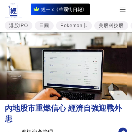
即
經一 x《華爾街日報》
時
財
港股IPO
日圓
Pokemon卡
美股科技股
經
專
題
投
資
樓
市
理
內地股市重燃信心 經濟自強迎戰外
財
患
商
業