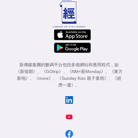
新傳媒集團的數碼平台包括多個網站和應用程式，如
《新假期》
、
《GOtrip》
、
《NM+新Monday》
、
《東方
新地》
、
《more》
、
《Sunday Kiss 親子童萌》
、
《經
濟一週》
。