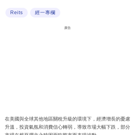
科
Reits
經一專欄
技
職
廣告
場
生
活
時
事
專
欄
訂
閱
在美國與全球其他地區關稅升級的環境下，經濟增長的憂慮
專
升溫，投資氣氛和消費信心轉弱，導致市場大幅下跌，部分
區