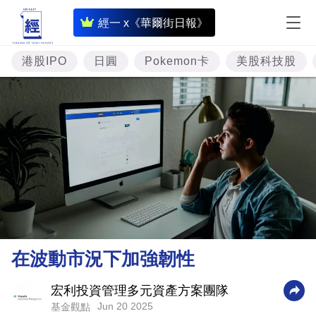
即
經一 x《華爾街日報》
時
財
港股IPO
日圓
Pokemon卡
美股科技股
經
專
題
投
資
樓
市
理
在波動市況下加強韌性
財
商
宏利投資管理多元資產方案團隊
Jun 20 2025
基金觀點
業