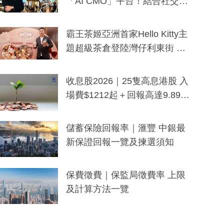
「AI CMO」平台！結合社交聆
聽與廣東話大模型 助中小企數
分鐘生成「貼地」宣傳短片
霸王茶姬亞洲首家Hello Kitty主
題超級茶倉登陸灣仔利東街 推
出首創「伯爵紅茶色」Hello Kitt
y及香港限定特調系列
收息股2026｜25隻高息港股 入
場費$1212起＋回報高達9.89
厘！持續更新
儲蓄保險回報率｜滙豐 中銀最
新保證回報一覽及揀選須知
保費徵費｜保監局徵費率 上限
及計算方法一覽