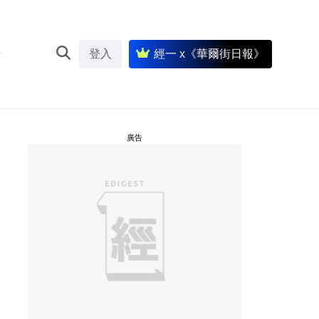
登入
經一 x《華爾街日報》
廣告