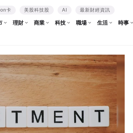
mon卡
美股科技股
AI
最新財經資訊
市
理財
商業
科技
職場
生活
時事