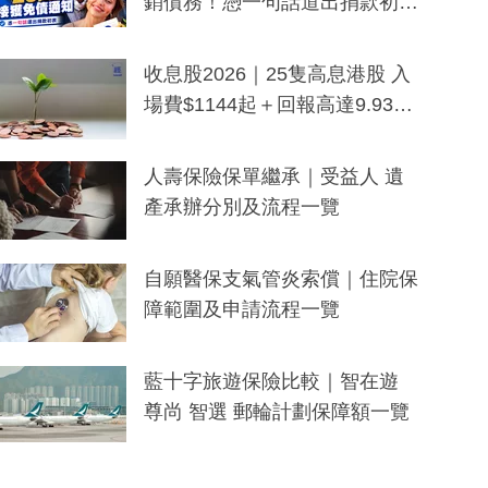
銷債務！憑一句話道出捐款初
衷：加州26萬人接獲免債通知、
一度被誤當詐騙手段
收息股2026｜25隻高息港股 入
場費$1144起＋回報高達9.93
厘！持續更新
人壽保險保單繼承｜受益人 遺
產承辦分別及流程一覽
自願醫保支氣管炎索償｜住院保
障範圍及申請流程一覽
藍十字旅遊保險比較｜智在遊
尊尚 智選 郵輪計劃保障額一覽