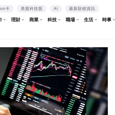
mon卡
美股科技股
AI
最新財經資訊
市
理財
商業
科技
職場
生活
時事