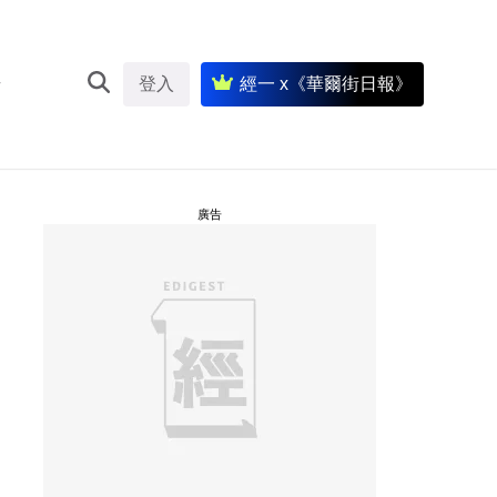
登入
經一 x《華爾街日報》
廣告