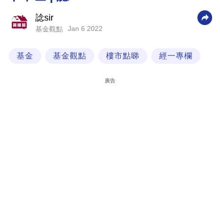
科
諗sir
技
Jan 6 2022
基金觀點
職
基金
基金觀點
樓市點睇
經一專欄
場
生
廣告
活
時
事
專
欄
訂
閱
專
區