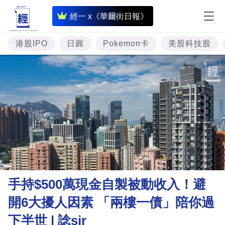
即
經一 x《華爾街日報》
時
財
港股IPO
日圓
Pokemon卡
美股科技股
經
專
題
投
資
樓
市
理
手持$500萬現金自製被動收入！避
財
開6大擾人因素 「兩樓一債」陪你過
商
下半世 | 諗sir
業