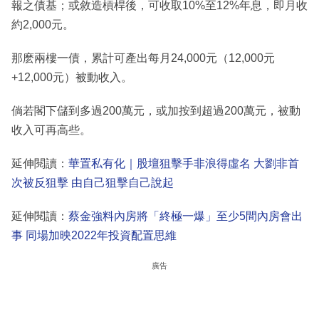
報之債基；或敘造槓桿後，可收取10%至12%年息，即月收
約2,000元。
那麽兩樓一債，累計可產出每月24,000元（12,000元
+12,000元）被動收入。
倘若閣下儲到多過200萬元，或加按到超過200萬元，被動
收入可再高些。
延伸閱讀：
華置私有化｜股壇狙擊手非浪得虛名 大劉非首
次被反狙擊 由自己狙擊自己說起
延伸閱讀：
蔡金強料內房將「終極一爆」至少5間內房會出
事 同場加映2022年投資配置思維
廣告