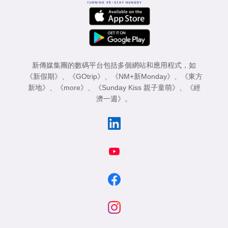
新傳媒集團的數碼平台包括多個網站和應用程式，如
《新假期》
、
《GOtrip》
、
《NM+新Monday》
、
《東方
新地》
、
《more》
、
《Sunday Kiss 親子童萌》
、
《經
濟一週》
。