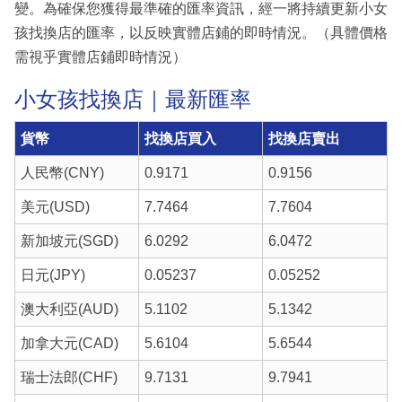
變。為確保您獲得最準確的匯率資訊，經一將持續更新小女
孩找換店的匯率，以反映實體店鋪的即時情況。（具體價格
需視乎實體店鋪即時情況）
小女孩找換店｜最新匯率
貨幣
找換店買入
找換店賣出
人民幣(CNY)
0.9171
0.9156
美元(USD)
7.7464
7.7604
新加坡元(SGD)
6.0292
6.0472
日元(JPY)
0.05237
0.05252
澳大利亞(AUD)
5.1102
5.1342
加拿大元(CAD)
5.6104
5.6544
瑞士法郎(CHF)
9.7131
9.7941