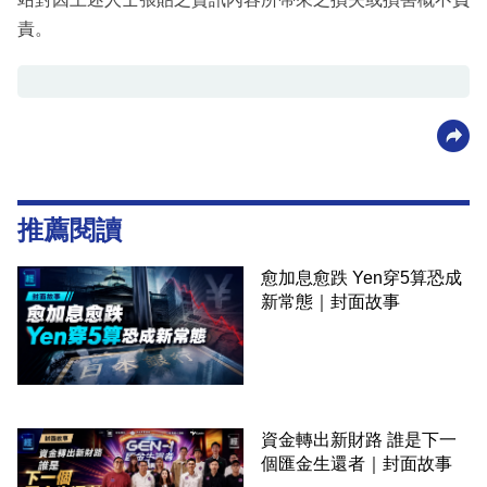
責。
推薦閱讀
愈加息愈跌 Yen穿5算恐成
新常態｜封面故事
資金轉出新財路 誰是下一
個匯金生還者｜封面故事