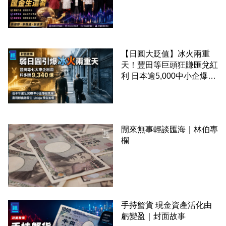
【日圓大貶值】冰火兩重
天！豐田等巨頭狂賺匯兌紅
利 日本逾5,000中小企爆結
業潮 ︳封面故事
閒來無事輕談匯海｜林伯專
欄
手持蟹貨 現金資產活化由
虧變盈｜封面故事