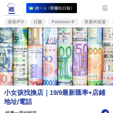
即
經一 x《華爾街日報》
時
財
港股IPO
日圓
Pokemon卡
美股科技股
經
專
題
投
資
樓
市
理
小女孩找換店｜19/9最新匯率+店鋪
財
地址/電話
商
業