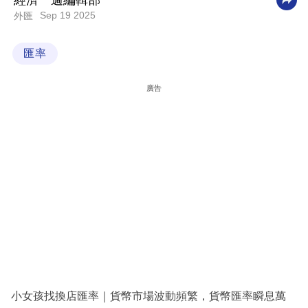
經濟一週編輯部
Sep 19 2025
外匯
科
技
匯率
職
場
廣告
生
活
時
事
專
欄
訂
閱
專
小女孩找換店匯率｜貨幣市場波動頻繁，貨幣匯率瞬息萬
區