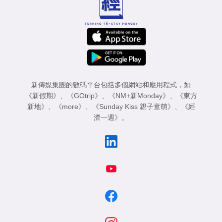
新傳媒集團的數碼平台包括多個網站和應用程式，如
《新假期》
、
《GOtrip》
、
《NM+新Monday》
、
《東方
新地》
、
《more》
、
《Sunday Kiss 親子童萌》
、
《經
濟一週》
。