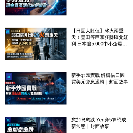
【日圓大貶值】冰火兩重
天！豐田等巨頭狂賺匯兌紅
利 日本逾5,000中小企爆結
業潮 ︳封面故事
新手炒匯實戰 解構借日圓
買美元套息邏輯｜封面故事
愈加息愈跌 Yen穿5算恐成
新常態｜封面故事