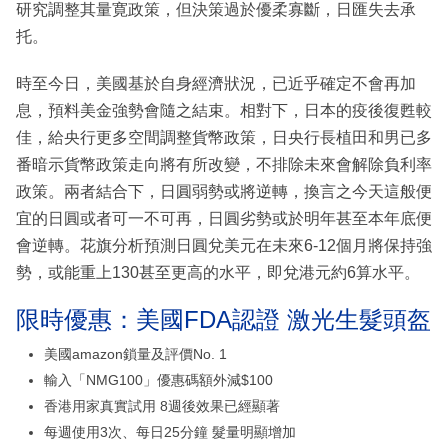
研究調整其量寛政策，但決策過於優柔寡斷，日匯失去承
托。
時至今日，美國基於自身經濟狀況，已近乎確定不會再加
息，預料美金強勢會隨之結束。相對下，日本的疫後復甦較
佳，給央行更多空間調整貨幣政策，日央行長植田和男已多
番暗示貨幣政策走向將有所改變，不排除未來會解除負利率
政策。兩者結合下，日圓弱勢或將逆轉，換言之今天這般便
宜的日圓或者可一不可再，日圓劣勢或於明年甚至本年底便
會逆轉。花旗分析預測日圓兌美元在未來6-12個月將保持強
勢，或能重上130甚至更高的水平，即兌港元約6算水平。
限時優惠：美國FDA認證 激光生髮頭盔
美國amazon鎖量及評價No. 1
輸入「NMG100」優惠碼額外減$100
香港用家真實試用 8週後效果已經顯著
每週使用3次、每日25分鐘 髮量明顯增加