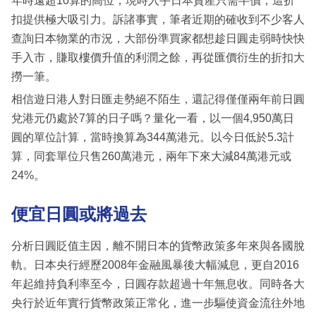
年時遠超10算的高位，現時入手日本資產只需半價，這折
扣提供極大吸引力。訴諸事實，筆者近期的確收到不少客人
查詢日本物業的市況，大部份準買家都想趁日圓走弱時快快
手入市，賺取樓價升值的利潤之餘，再從匯價衍生的折扣大
撈一筆。
相信遊日港人對日匯走勢絕不陌生，還記得僅僅兩年前日圓
兌港元仍處於7算的日子嗎？量化一看，以一個4,950萬日
圓的單位計算，當時換算為344萬港元。以今日低於5.3計
算，同套單位只售260萬港元，兩年下來大減84萬港元或
24%。
便宜日圓或將過去
分析日圓貶值主因，離不開日本的貨幣政策多年來與各國脫
軌。日本央行經歷2008年金融風暴後大幅減息，更自2016
年起維持負利率至今，日圓存款超過十年無息收。同時各大
央行於近年實行貨幣政策正常化，進一步驅使資金流往外地