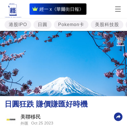
即
經一 x《華爾街日報》
時
財
港股IPO
日圓
Pokemon卡
美股科技股
經
專
題
投
資
樓
市
理
日圓狂跌 賺價賺匯好時機
財
商
美聯移民
Oct 25 2023
外匯
業