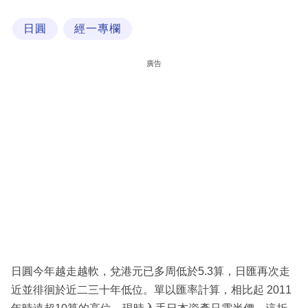
科
日圓
經一專欄
技
職
廣告
場
生
活
時
事
專
欄
訂
閱
日圓今年越走越軟，兌港元已多周低於5.3算，日匯再次走
專
近並徘徊於近二三十年低位。單以匯率計算，相比起 2011
區