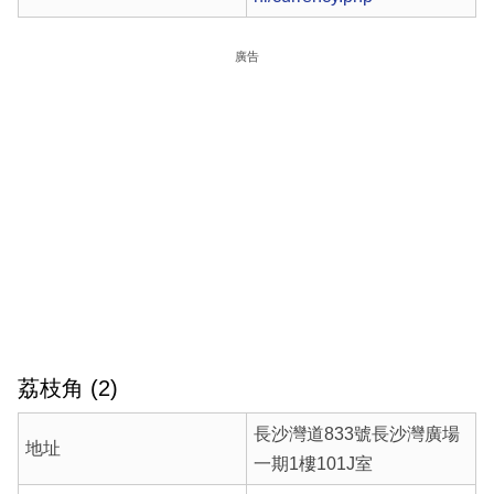
廣告
荔枝角 (2)
長沙灣道833號長沙灣廣場
地址
一期1樓101J室