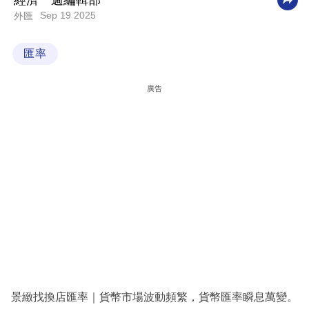
經濟一週編輯部
Sep 19 2025
外匯
科
技
匯率
職
場
廣告
生
活
時
事
專
欄
訂
閱
專
景緻找換店匯率｜貨幣市場波動頻繁，貨幣匯率瞬息萬變。
區