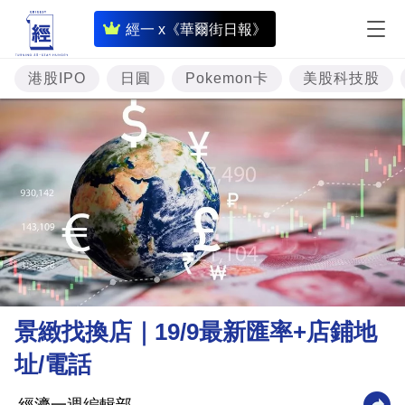
即
經一 x《華爾街日報》
時
財
港股IPO
日圓
Pokemon卡
美股科技股
經
專
題
投
資
樓
市
理
景緻找換店｜19/9最新匯率+店鋪地
財
址/電話
商
業