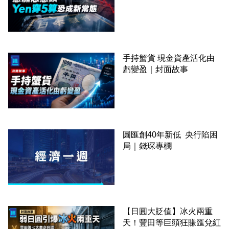
手持蟹貨 現金資產活化由
虧變盈｜封面故事
圓匯創40年新低 央行陷困
局｜錢琛專欄
【日圓大貶值】冰火兩重
天！豐田等巨頭狂賺匯兌紅