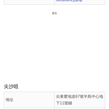
廣告
尖沙咀
尖東麼地道67號半島中心地
地址
下11號鋪