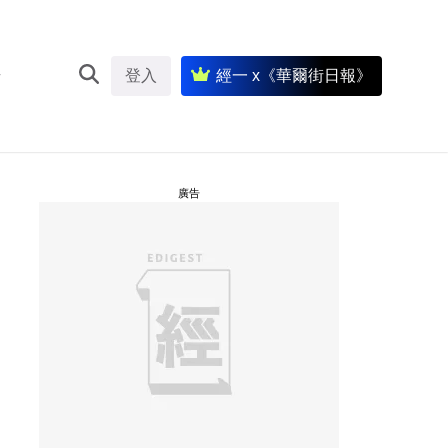
登入
經一 x《華爾街日報》
廣告