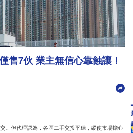
僅售7伙 業主無信心靠蝕讓！
成交。但代理認為，各區二手交投平穩，縱使市場擔心