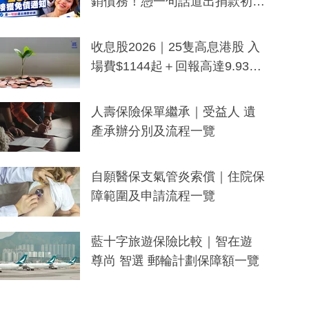
銷債務！憑一句話道出捐款初
衷：加州26萬人接獲免債通知、
一度被誤當詐騙手段
收息股2026｜25隻高息港股 入
場費$1144起＋回報高達9.93
厘！持續更新
人壽保險保單繼承｜受益人 遺
產承辦分別及流程一覽
自願醫保支氣管炎索償｜住院保
障範圍及申請流程一覽
藍十字旅遊保險比較｜智在遊
尊尚 智選 郵輪計劃保障額一覽