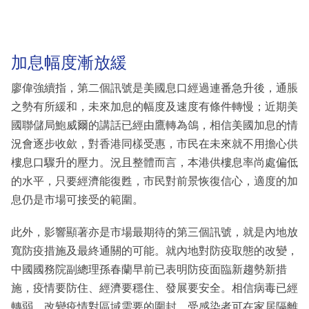
加息幅度漸放緩
廖偉強續指，第二個訊號是美國息口經過連番急升後，通脹
之勢有所緩和，未來加息的幅度及速度有條件轉慢；近期美
國聯儲局鮑威爾的講話已經由鷹轉為鴿，相信美國加息的情
況會逐步收歛，對香港同樣受惠，市民在未來就不用擔心供
樓息口驟升的壓力。況且整體而言，本港供樓息率尚處偏低
的水平，只要經濟能復甦，市民對前景恢復信心，適度的加
息仍是市場可接受的範圍。
此外，影響顯著亦是市場最期待的第三個訊號，就是內地放
寬防疫措施及最終通關的可能。就內地對防疫取態的改變，
中國國務院副總理孫春蘭早前已表明防疫面臨新趨勢新措
施，疫情要防住、經濟要穩住、發展要安全。相信病毒已經
轉弱，改變疫情對區域需要的圍封，受感染者可在家居隔離