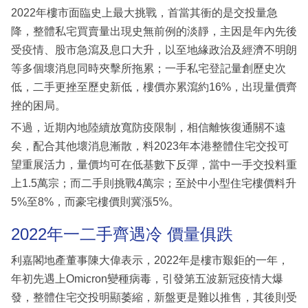
2022年樓市面臨史上最大挑戰，首當其衝的是交投量急
降，整體私宅買賣量出現史無前例的淡靜，主因是年內先後
受疫情、股市急瀉及息口大升，以至地緣政治及經濟不明朗
等多個壞消息同時夾擊所拖累；一手私宅登記量創歷史次
低，二手更挫至歷史新低，樓價亦累瀉約16%，出現量價齊
挫的困局。
不過，近期內地陸續放寬防疫限制，相信離恢復通關不遠
矣，配合其他壞消息漸散，料2023年本港整體住宅交投可
望重展活力，量價均可在低基數下反彈，當中一手交投料重
上1.5萬宗；而二手則挑戰4萬宗；至於中小型住宅樓價料升
5%至8%，而豪宅樓價則冀漲5%。
2022年一二手齊遇冷 價量俱跌
利嘉閣地產董事陳大偉表示，2022年是樓市艱鉅的一年，
年初先遇上Omicron變種病毒，引發第五波新冠疫情大爆
發，整體住宅交投明顯萎縮，新盤更是難以推售，其後則受