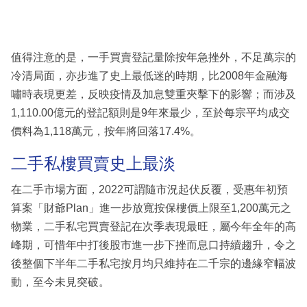
值得注意的是，一手買賣登記量除按年急挫外，不足萬宗的
冷清局面，亦步進了史上最低迷的時期，比2008年金融海
嘯時表現更差，反映疫情及加息雙重夾擊下的影響；而涉及
1,110.00億元的登記額則是9年來最少，至於每宗平均成交
價料為1,118萬元，按年將回落17.4%。
二手私樓買賣史上最淡
在二手市場方面，2022可謂隨市況起伏反覆，受惠年初預
算案「財爺Plan」進一步放寬按保樓價上限至1,200萬元之
物業，二手私宅買賣登記在次季表現最旺，屬今年全年的高
峰期，可惜年中打後股市進一步下挫而息口持續趨升，令之
後整個下半年二手私宅按月均只維持在二千宗的邊緣窄幅波
動，至今未見突破。