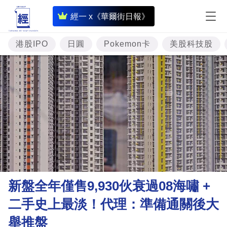
即
經一 x《華爾街日報》
時
財
港股IPO
日圓
Pokemon卡
美股科技股
經
專
題
投
資
樓
市
理
新盤全年僅售9,930伙衰過08海嘯 +
財
二手史上最淡！代理：準備通關後大
商
舉推盤
業