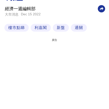
科
經濟一週編輯部
技
Dec 15 2022
大市消息
職
樓市點睇
利嘉閣
新盤
通關
場
生
廣告
活
時
事
專
欄
訂
閱
專
區