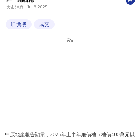
經一編輯部
Jul 8 2025
大市消息
科
技
細價樓
成交
職
場
廣告
生
活
時
事
專
欄
訂
閱
專
中原地產報告顯示，2025年上半年細價樓（樓價400萬元以
區