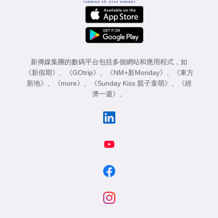
新傳媒集團的數碼平台包括多個網站和應用程式，如
《新假期》
、
《GOtrip》
、
《NM+新Monday》
、
《東方
新地》
、
《more》
、
《Sunday Kiss 親子童萌》
、
《經
濟一週》
。