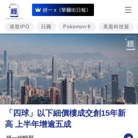
即
經一 x《華爾街日報》
時
財
港股IPO
日圓
Pokemon卡
美股科技股
經
專
題
投
資
樓
市
理
「四球」以下細價樓成交創15年新
財
高 上半年增逾五成
商
業