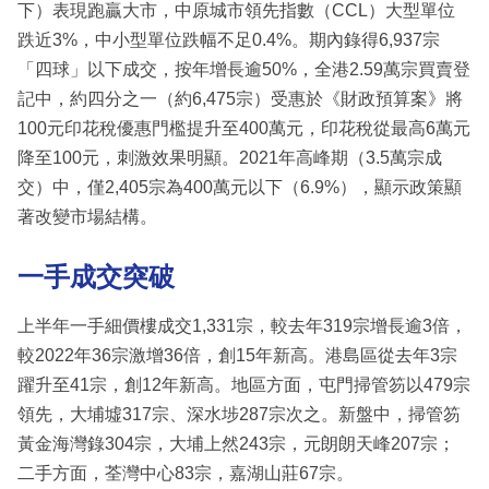
下）表現跑贏大市，中原城市領先指數（CCL）大型單位
跌近3%，中小型單位跌幅不足0.4%。期內錄得6,937宗
「四球」以下成交，按年增長逾50%，全港2.59萬宗買賣登
記中，約四分之一（約6,475宗）受惠於《財政預算案》將
100元印花稅優惠門檻提升至400萬元，印花稅從最高6萬元
降至100元，刺激效果明顯。2021年高峰期（3.5萬宗成
交）中，僅2,405宗為400萬元以下（6.9%），顯示政策顯
著改變市場結構。
一手成交突破
上半年一手細價樓成交1,331宗，較去年319宗增長逾3倍，
較2022年36宗激增36倍，創15年新高。港島區從去年3宗
躍升至41宗，創12年新高。地區方面，屯門掃管笏以479宗
領先，大埔墟317宗、深水埗287宗次之。新盤中，掃管笏
黃金海灣錄304宗，大埔上然243宗，元朗朗天峰207宗；
二手方面，荃灣中心83宗，嘉湖山莊67宗。