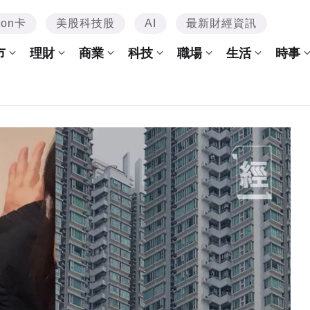
mon卡
美股科技股
AI
最新財經資訊
市
理財
商業
科技
職場
生活
時事