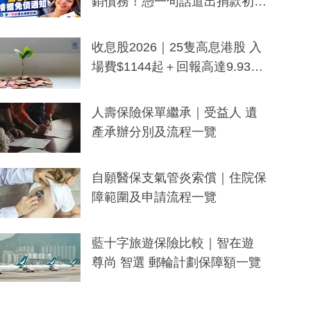
銷債務！憑一句話道出捐款初
衷：加州26萬人接獲免債通知、
一度被誤當詐騙手段
收息股2026｜25隻高息港股 入
場費$1144起＋回報高達9.93
厘！持續更新
人壽保險保單繼承｜受益人 遺
產承辦分別及流程一覽
自願醫保支氣管炎索償｜住院保
障範圍及申請流程一覽
藍十字旅遊保險比較｜智在遊
尊尚 智選 郵輪計劃保障額一覽