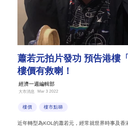
蕭若元拍片發功 預告港樓「
樓價有救喇！
經濟一週編輯部
Mar 3 2022
大市消息
樓價
樓市點睇
近年轉型為KOL的蕭若元，經常就世界時事及