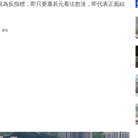
視為反指標，即只要蕭若元看法愈淡，即代表正面結
廣告