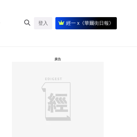
登入
經一 x《華爾街日報》
廣告