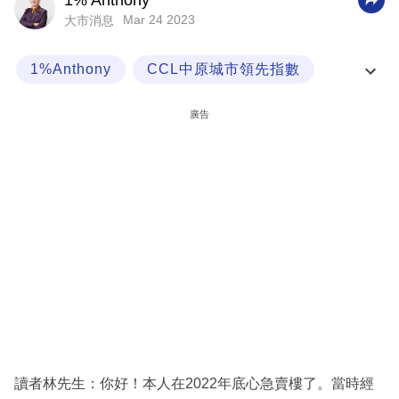
1% Anthony
Mar 24 2023
大市消息
科
技
1%Anthony
CCL中原城市領先指數
職
樓市熱話
1% Anthony
場
廣告
生
活
時
事
專
欄
訂
閱
專
讀者林先生：你好！本人在2022年底心急賣樓了。當時經
區