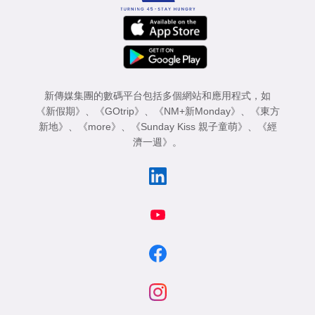
新傳媒集團的數碼平台包括多個網站和應用程式，如
《新假期》
、
《GOtrip》
、
《NM+新Monday》
、
《東方
新地》
、
《more》
、
《Sunday Kiss 親子童萌》
、
《經
濟一週》
。