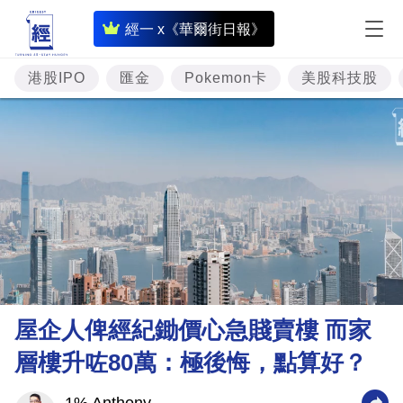
即
經一 x《華爾街日報》
時
財
港股IPO
匯金
Pokemon卡
美股科技股
經
專
題
投
資
樓
市
理
屋企人俾經紀鋤價心急賤賣樓 而家
財
層樓升咗80萬：極後悔，點算好？
商
業