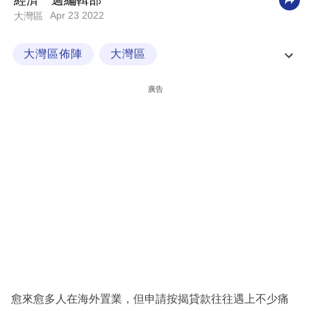
經濟一週編輯部
Apr 23 2022
大灣區
科
技
大灣區佈陣
大灣區
職
大灣區創業故事與營商策略
大灣區置業
場
廣告
生
活
時
事
專
欄
訂
閱
專
愈來愈多人在海外置業，但申請按揭貸款往往遇上不少痛
區