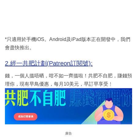
*只適用於手機iOS。Android及iPad版本正在開發中，我們
會盡快推出。
2.經一共肥計劃(Patreon訂閱號):
錢，一個人搵唔晒，咁不如一齊搵啦！共肥不自肥，賺錢預
埋你，現有早鳥優惠，每月10美元，早訂早享受﹗
廣告