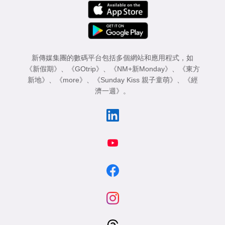
新傳媒集團的數碼平台包括多個網站和應用程式，如
《新假期》
、
《GOtrip》
、
《NM+新Monday》
、
《東方
新地》
、
《more》
、
《Sunday Kiss 親子童萌》
、
《經
濟一週》
。