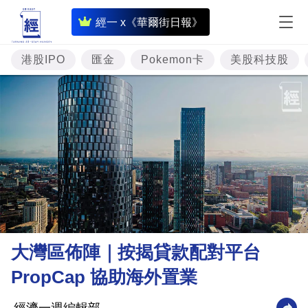
即
經一 x《華爾街日報》
時
財
港股IPO
匯金
Pokemon卡
美股科技股
經
專
題
投
資
樓
市
理
大灣區佈陣｜按揭貸款配對平台
財
PropCap 協助海外置業
商
業