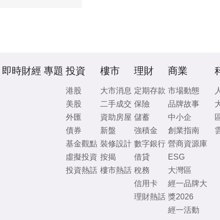
即時財經
專題
投資
樓市
理財
商業
港股
大市消息
定期存款
市場動態
美股
二手成交
保險
品牌故事
外匯
資助房屋
儲蓄
中小企
債券
新盤
強積金
創業指南
基金觀點
裝修設計
數字銀行
營商資源庫
虛擬投資
按揭
借貸
ESG
投資熱話
樓市熱話
稅務
大灣區
信用卡
經一品牌大
理財熱話
獎2026
經一活動