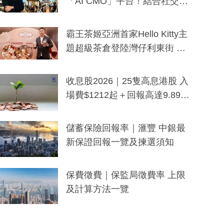
「AI CMO」平台！結合社交聆
聽與廣東話大模型 助中小企數
分鐘生成「貼地」宣傳短片
霸王茶姬亞洲首家Hello Kitty主
題超級茶倉登陸灣仔利東街 推
出首創「伯爵紅茶色」Hello Kitt
y及香港限定特調系列
收息股2026｜25隻高息港股 入
場費$1212起＋回報高達9.89
厘！持續更新
儲蓄保險回報率｜滙豐 中銀最
新保證回報一覽及揀選須知
保費徵費｜保監局徵費率 上限
及計算方法一覽