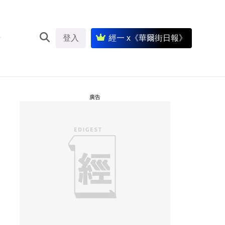
登入
經一 x《華爾街日報》
廣告