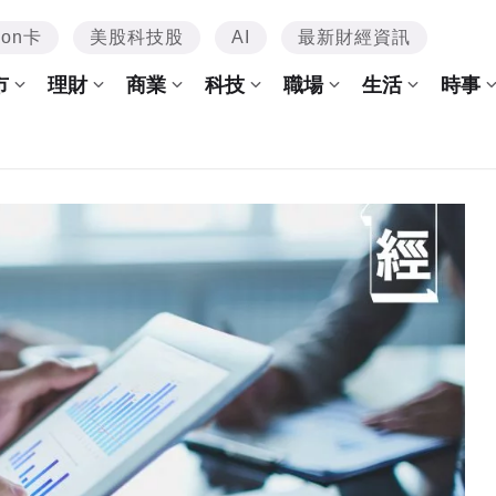
mon卡
美股科技股
AI
最新財經資訊
市
理財
商業
科技
職場
生活
時事