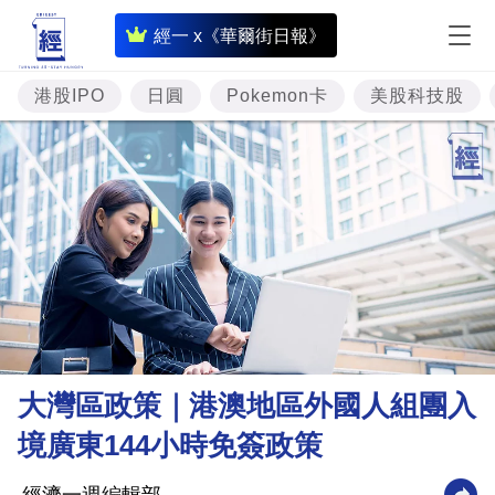
即
經一 x《華爾街日報》
時
財
港股IPO
日圓
Pokemon卡
美股科技股
經
專
題
投
資
樓
市
理
大灣區政策｜港澳地區外國人組團入
財
境廣東144小時免簽政策
商
業