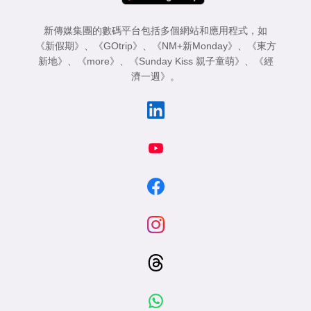
新傳媒集團的數碼平台包括多個網站和應用程式，如
《新假期》
、
《GOtrip》
、
《NM+新Monday》
、
《東方
新地》
、
《more》
、
《Sunday Kiss 親子童萌》
、
《經
濟一週》
。