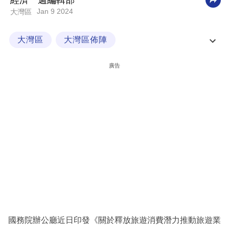
經濟一週編輯部
Jan 9 2024
大灣區
科
技
大灣區
大灣區佈陣
職
大灣區生活與就業
大灣區百科
場
廣告
生
活
時
事
專
欄
訂
閱
專
國務院辦公廳近日印發《關於釋放旅遊消費潛力推動旅遊業
區