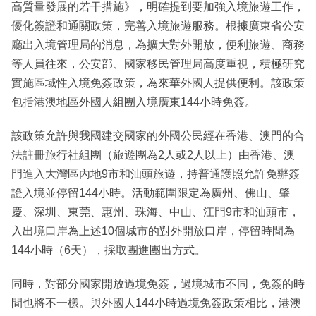
高質量發展的若干措施》，明確提到要加強入境旅遊工作，
優化簽證和通關政策，完善入境旅遊服務。根據廣東省公安
廳出入境管理局的消息，為擴大對外開放，便利旅遊、商務
等人員往來，公安部、國家移民管理局高度重視，積極研究
實施區域性入境免簽政策，為來華外國人提供便利。該政策
包括港澳地區外國人組團入境廣東144小時免簽。
該政策允許與我國建交國家的外國公民經在香港、澳門的合
法註冊旅行社組團（旅遊團為2人或2人以上）由香港、澳
門進入大灣區內地9市和汕頭旅遊，持普通護照允許免辦簽
證入境並停留144小時。活動範圍限定為廣州、佛山、肇
慶、深圳、東莞、惠州、珠海、中山、江門9市和汕頭市，
入出境口岸為上述10個城市的對外開放口岸，停留時間為
144小時（6天），採取團進團出方式。
同時，對部分國家開放過境免簽，過境城市不同，免簽的時
間也將不一樣。與外國人144小時過境免簽政策相比，港澳