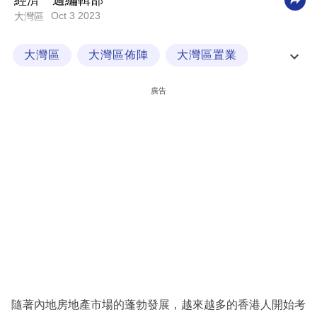
經濟一週編輯部
Oct 3 2023
大灣區
科
技
大灣區
大灣區佈陣
大灣區置業
職
大灣區百科
場
廣告
生
活
時
事
專
欄
訂
閱
專
隨著內地房地產市場的蓬勃發展，越來越多的香港人開始考
區