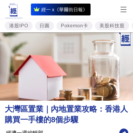
即
經一 x《華爾街日報》
時
財
港股IPO
日圓
Pokemon卡
美股科技股
經
專
題
投
資
樓
市
理
大灣區置業｜內地置業攻略：香港人
財
購買一手樓的8個步驟
商
業