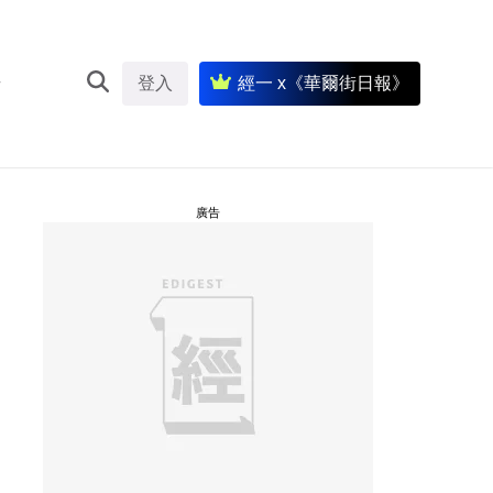
登入
經一 x《華爾街日報》
廣告