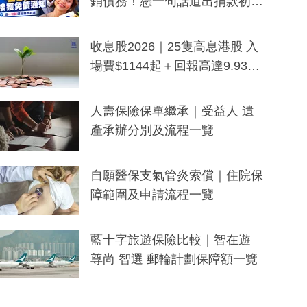
銷債務！憑一句話道出捐款初
衷：加州26萬人接獲免債通知、
一度被誤當詐騙手段
收息股2026｜25隻高息港股 入
場費$1144起＋回報高達9.93
厘！持續更新
人壽保險保單繼承｜受益人 遺
產承辦分別及流程一覽
自願醫保支氣管炎索償｜住院保
障範圍及申請流程一覽
藍十字旅遊保險比較｜智在遊
尊尚 智選 郵輪計劃保障額一覽