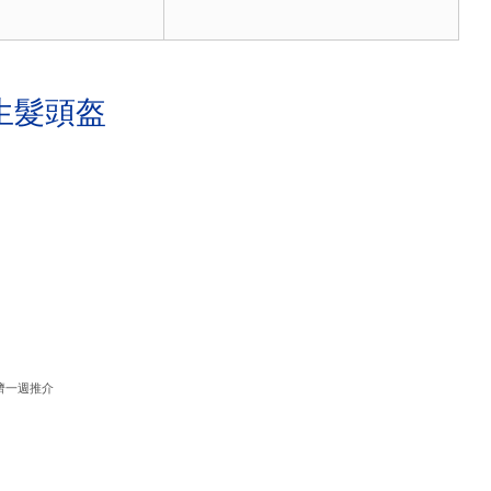
生髮頭盔
濟一週推介