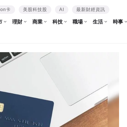
mon卡
美股科技股
AI
最新財經資訊
市
理財
商業
科技
職場
生活
時事