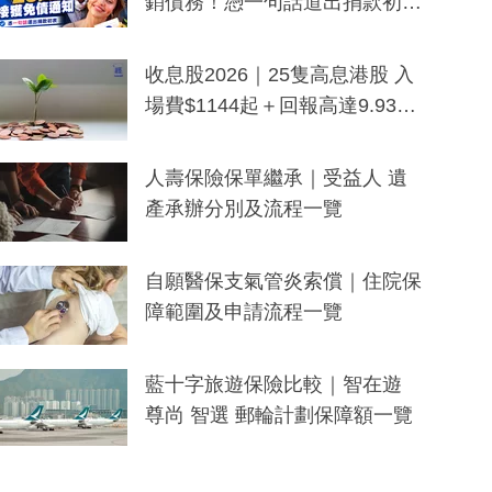
銷債務！憑一句話道出捐款初
衷：加州26萬人接獲免債通知、
一度被誤當詐騙手段
收息股2026｜25隻高息港股 入
場費$1144起＋回報高達9.93
厘！持續更新
人壽保險保單繼承｜受益人 遺
產承辦分別及流程一覽
自願醫保支氣管炎索償｜住院保
障範圍及申請流程一覽
藍十字旅遊保險比較｜智在遊
尊尚 智選 郵輪計劃保障額一覽