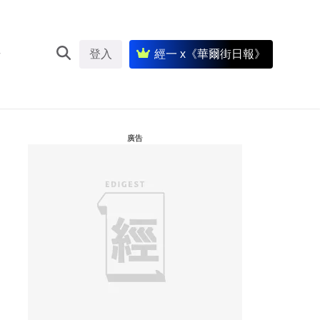
登入
經一 x《華爾街日報》
廣告