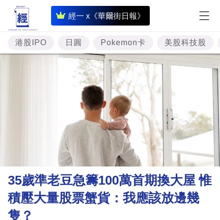
即
經一 x《華爾街日報》
時
財
港股IPO
日圓
Pokemon卡
美股科技股
經
專
題
投
資
樓
市
理
35歲準老豆急籌100萬首期換大屋 惟
財
積壓大量股票蟹貨：我應該放邊幾
商
隻？
業