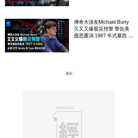
傳奇大淡友Michael Burry
又又又爆股災預警 警告美
股恐重演 1987 年式暴跌 企
硬沽空 Nvidia 及 Tesla 等
科企巨頭
廣告