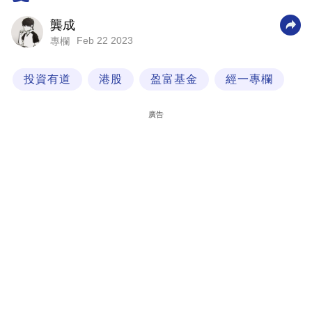
科
龔成
技
Feb 22 2023
專欄
職
投資有道
港股
盈富基金
經一專欄
場
生
廣告
活
時
事
專
欄
訂
閱
專
區