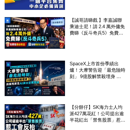
【誠哥請睇戲 】李嘉誠聯
乘迪士尼！請 2.4 萬外傭免
費睇《反斗奇兵5》免費包
爆谷飲品 送埋獨家紀念品
SpaceX上市首份季績出
爐！大摩警告迎「最危險時
刻」 9億股解禁殺埋身 拆
解馬斯克AI與太空風控局
【分餅仔】SK海力士人均
派427萬花紅！公司提出逾
半花紅出「禁售股票」惹工
會反枱