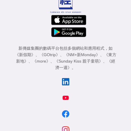
新傳媒集團的數碼平台包括多個網站和應用程式，如
《新假期》
、
《GOtrip》
、
《NM+新Monday》
、
《東方
新地》
、
《more》
、
《Sunday Kiss 親子童萌》
、
《經
濟一週》
。