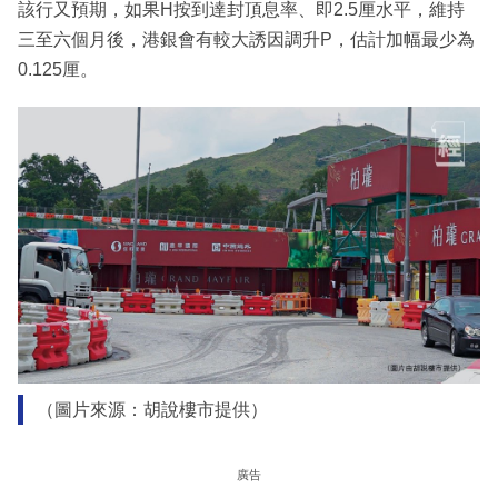
該行又預期，如果H按到達封頂息率、即2.5厘水平，維持
三至六個月後，港銀會有較大誘因調升P，估計加幅最少為
0.125厘。
（圖片來源：胡說樓市提供）
廣告