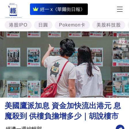
即
經一 x《華爾街日報》
時
財
港股IPO
日圓
Pokemon卡
美股科技股
經
專
題
投
資
樓
市
理
美國鷹派加息 資金加快流出港元 息
財
魔殺到 供樓負擔增多少｜胡說樓市
商
業