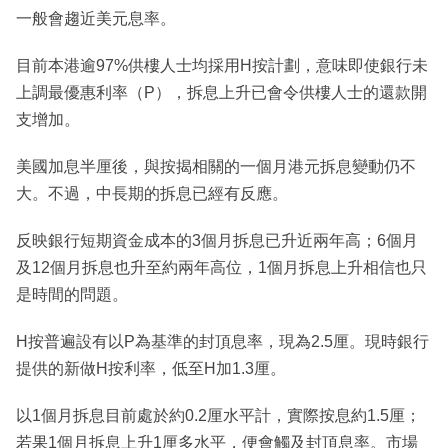
一般會趨近美元息率。
目前本港逾97%供樓人士均採用H按計劃，意味即使銀行未
上調最優惠利率（P），拆息上升已會令供樓人士的還款開
支增加。
美國加息半厘後，與按揭相關的一個月港元拆息變動仍不
大。不過，中長期的拆息已經有反應。
反映銀行短期資金成本的3個月拆息已升近兩年高；6個月
及12個月拆息也升至約兩年高位，1個月拆息上升相信也只
是時間的問題。
H按普遍設有以P為基準的封頂息率，現為2.5厘。現時銀行
提供的新做H按利率，低至H加1.3厘。
以1個月拆息目前處於約0.2厘水平計，實際按息約1.5厘；
若果1個月拆息上升1厘多水平，便會觸及封頂息率。市場