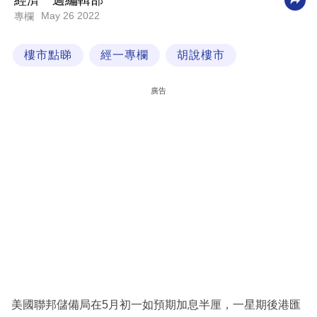
經濟一週編輯部
May 26 2022
專欄
科
技
樓市點睇
經一專欄
胡說樓市
職
場
廣告
生
活
時
事
專
欄
訂
閱
專
美國聯邦儲備局在5月初一如預期加息半厘，一星期後港匯
區