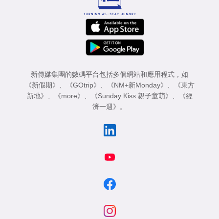
新傳媒集團的數碼平台包括多個網站和應用程式，如
《新假期》
、
《GOtrip》
、
《NM+新Monday》
、
《東方
新地》
、
《more》
、
《Sunday Kiss 親子童萌》
、
《經
濟一週》
。