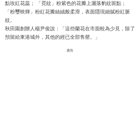
點玫紅花蕊； 「霓紋」粉紫色的花瓣上灑落豹紋斑點；
「粉璽映輝」粉紅花瓣絲絨般柔滑，表面隱現細膩粉紅脈
紋。
秋田園創辦人楊尹俊說：「這些蘭花在市面較為少見，除了
預留給東港城外，其他的經已全部售罄。」
廣告