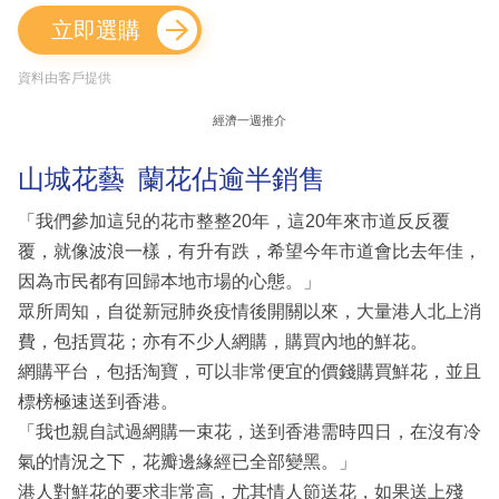
立即選購
資料由客戶提供
經濟一週推介
山城花藝 蘭花佔逾半銷售
「我們參加這兒的花市整整20年，這20年來市道反反覆
覆，就像波浪一樣，有升有跌，希望今年市道會比去年佳，
因為市民都有回歸本地市場的心態。」
眾所周知，自從新冠肺炎疫情後開關以來，大量港人北上消
費，包括買花；亦有不少人網購，購買內地的鮮花。
網購平台，包括淘寶，可以非常便宜的價錢購買鮮花，並且
標榜極速送到香港。
「我也親自試過網購一束花，送到香港需時四日，在沒有冷
氣的情況之下，花瓣邊緣經已全部變黑。」
港人對鮮花的要求非常高，尤其情人節送花，如果送上殘