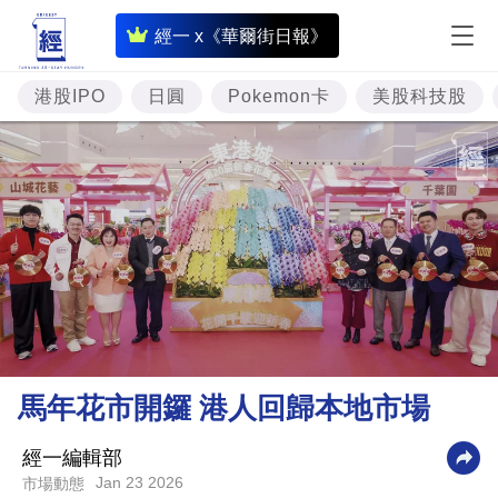
即
經一 x《華爾街日報》
時
財
港股IPO
日圓
Pokemon卡
美股科技股
經
專
題
投
資
樓
市
理
馬年花市開鑼 港人回歸本地市場
財
商
經一編輯部
Jan 23 2026
市場動態
業