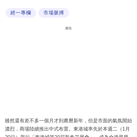
科
經一專欄
市場脈搏
技
職
廣告
場
生
活
時
事
專
欄
訂
閱
雖然還有差不多一個月才到農曆新年，但是市面的氣氛開始
專
濃烈，商場陸續推出中式布置。東港城率先於本週二（1月
區