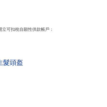
開立可扣稅自願性供款帳戶：
生髮頭盔