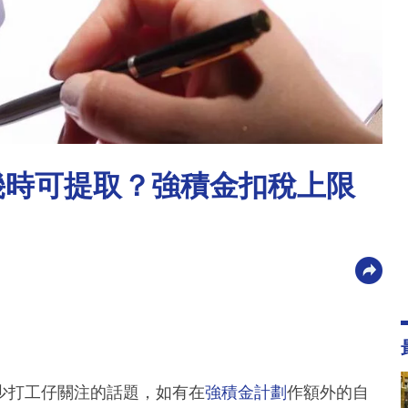
幾時可提取？強積金扣稅上限
少打工仔關注的話題，如有在
強積金計劃
作額外的自