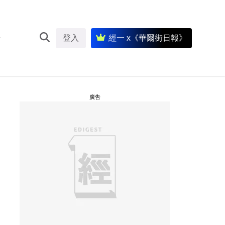
登入
經一 x《華爾街日報》
廣告