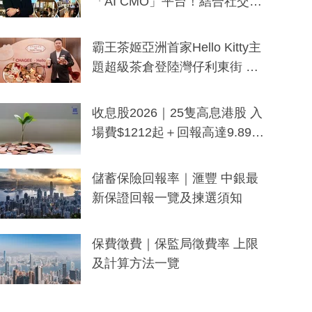
「AI CMO」平台！結合社交聆
聽與廣東話大模型 助中小企數
分鐘生成「貼地」宣傳短片
霸王茶姬亞洲首家Hello Kitty主
題超級茶倉登陸灣仔利東街 推
出首創「伯爵紅茶色」Hello Kitt
y及香港限定特調系列
收息股2026｜25隻高息港股 入
場費$1212起＋回報高達9.89
厘！持續更新
儲蓄保險回報率｜滙豐 中銀最
新保證回報一覽及揀選須知
保費徵費｜保監局徵費率 上限
及計算方法一覽