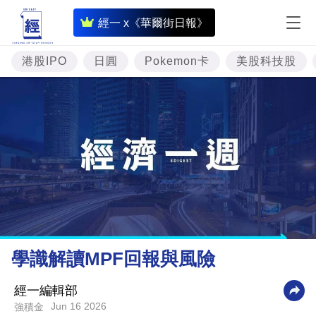
即
經一 x《華爾街日報》
時
財
港股IPO
日圓
Pokemon卡
美股科技股
經
專
題
投
資
樓
市
理
學識解讀MPF回報與風險
財
商
經一編輯部
Jun 16 2026
強積金
業