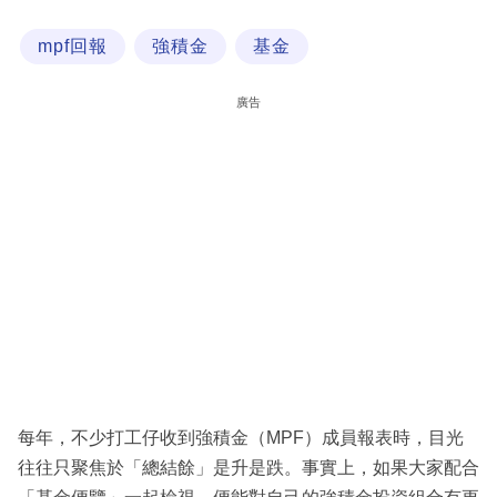
科
mpf回報
強積金
基金
技
職
廣告
場
生
活
時
事
專
欄
訂
閱
每年，不少打工仔收到強積金（MPF）成員報表時，目光
專
往往只聚焦於「總結餘」是升是跌。事實上，如果大家配合
區