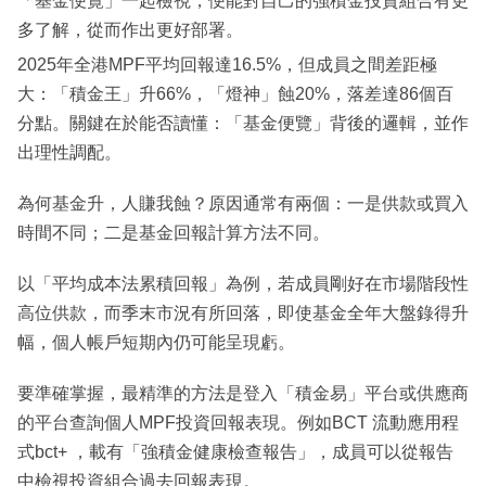
「基金便覽」一起檢視，便能對自己的強積金投資組合有更
多了解，從而作出更好部署。
2025年全港MPF平均回報達16.5%，但成員之間差距極
大：「積金王」升66%，「燈神」蝕20%，落差達86個百
分點。關鍵在於能否讀懂：「基金便覽」背後的邏輯，並作
出理性調配。
為何基金升，人賺我蝕？原因通常有兩個：一是供款或買入
時間不同；二是基金回報計算方法不同。
以「平均成本法累積回報」為例，若成員剛好在市場階段性
高位供款，而季末市況有所回落，即使基金全年大盤錄得升
幅，個人帳戶短期內仍可能呈現虧。
要準確掌握，最精準的方法是登入「積金易」平台或供應商
的平台查詢個人MPF投資回報表現。例如BCT 流動應用程
式bct+ ，載有「強積金健康檢查報告」，成員可以從報告
中檢視投資組合過去回報表現。