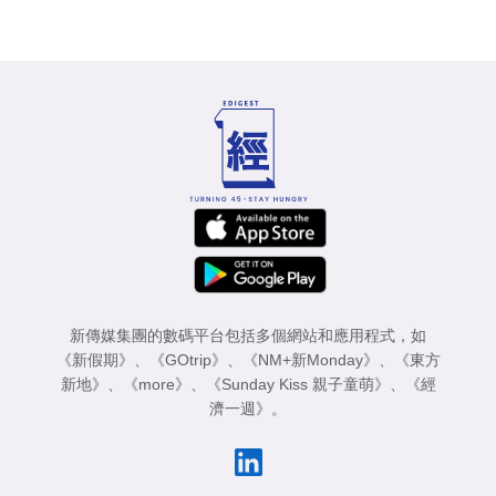
新傳媒集團的數碼平台包括多個網站和應用程式，如
《新假期》
、
《GOtrip》
、
《NM+新Monday》
、
《東方
新地》
、
《more》
、
《Sunday Kiss 親子童萌》
、
《經
濟一週》
。