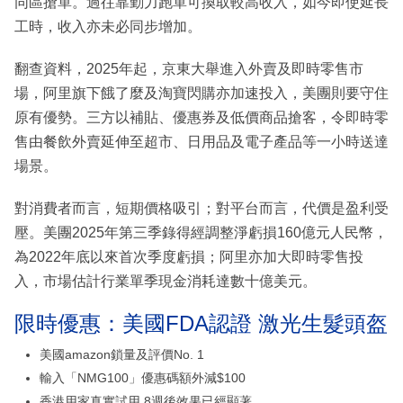
同區搶單。過往靠勤力跑單可換取較高收入，如今即使延長
工時，收入亦未必同步增加。
翻查資料，2025年起，京東大舉進入外賣及即時零售市
場，阿里旗下餓了麼及淘寶閃購亦加速投入，美團則要守住
原有優勢。三方以補貼、優惠券及低價商品搶客，令即時零
售由餐飲外賣延伸至超市、日用品及電子產品等一小時送達
場景。
對消費者而言，短期價格吸引；對平台而言，代價是盈利受
壓。美團2025年第三季錄得經調整淨虧損160億元人民幣，
為2022年底以來首次季度虧損；阿里亦加大即時零售投
入，市場估計行業單季現金消耗達數十億美元。
限時優惠：美國FDA認證 激光生髮頭盔
美國amazon鎖量及評價No. 1
輸入「NMG100」優惠碼額外減$100
香港用家真實試用 8週後效果已經顯著