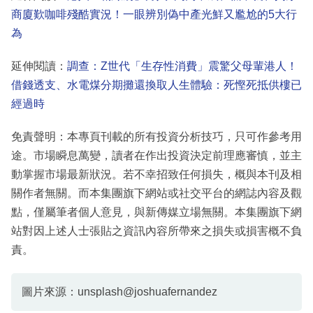
商廈歎咖啡殘酷實況！一眼辨別偽中產光鮮又尷尬的5大行
為
延伸閱讀：
調查：Z世代「生存性消費」震驚父母輩港人！
借錢透支、水電煤分期攤還換取人生體驗：死慳死抵供樓已
經過時
免責聲明：本專頁刊載的所有投資分析技巧，只可作參考用
途。市場瞬息萬變，讀者在作出投資決定前理應審慎，並主
動掌握市場最新狀況。若不幸招致任何損失，概與本刊及相
關作者無關。而本集團旗下網站或社交平台的網誌內容及觀
點，僅屬筆者個人意見，與新傳媒立場無關。本集團旗下網
站對因上述人士張貼之資訊內容所帶來之損失或損害概不負
責。
圖片來源：unsplash@joshuafernandez