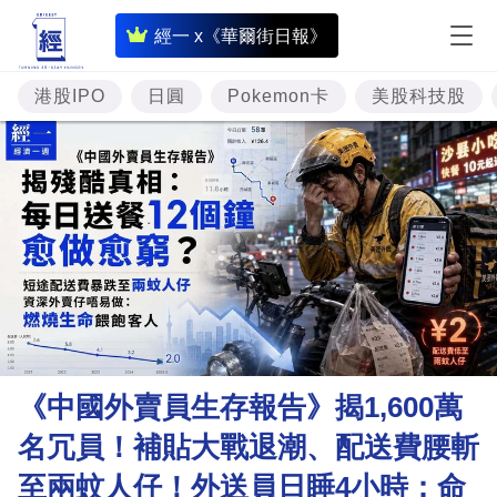
即
經一 x《華爾街日報》
時
財
港股IPO
日圓
Pokemon卡
美股科技股
經
專
題
投
資
樓
市
理
《中國外賣員生存報告》揭1,600萬
財
名冗員！補貼大戰退潮、配送費腰斬
商
至兩蚊人仔！外送員日睡4小時：命
業