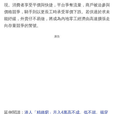
現。消費者享受平價與快捷，平台爭奪流量，商戶被迫參與
價格競爭，騎手則以更長工時承受單價下跌。若供過於求未
能紓緩，外賣仔不易做，將成為內地零工經濟由高速擴張走
向存量競爭的警號。
廣告
延伸閱讀：
港人「精緻窮」月入4萬高不成、低不就、揭穿