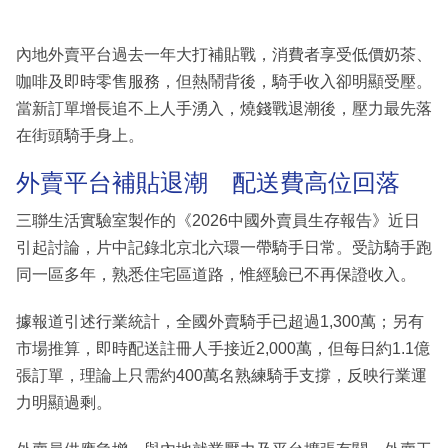
內地外賣平台過去一年大打補貼戰，消費者享受低價奶茶、
咖啡及即時零售服務，但熱鬧背後，騎手收入卻明顯受壓。
當新訂單增長追不上人手湧入，燒錢戰退潮後，壓力最先落
在街頭騎手身上。
外賣平台補貼退潮 配送費高位回落
三聯生活實驗室製作的《2026中國外賣員生存報告》近日
引起討論，片中記錄北京北六環一帶騎手日常。受訪騎手跑
同一區多年，熟悉住宅區道路，惟經驗已不再保證收入。
據報道引述行業統計，全國外賣騎手已超過1,300萬；另有
市場推算，即時配送註冊人手接近2,000萬，但每日約1.1億
張訂單，理論上只需約400萬名熟練騎手支撐，反映行業運
力明顯過剩。