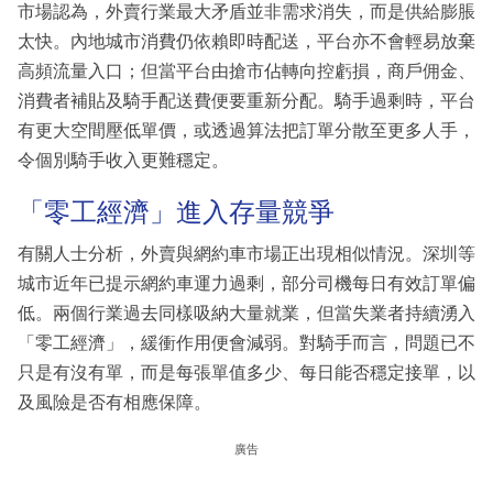
市場認為，外賣行業最大矛盾並非需求消失，而是供給膨脹
太快。內地城市消費仍依賴即時配送，平台亦不會輕易放棄
高頻流量入口；但當平台由搶市佔轉向控虧損，商戶佣金、
消費者補貼及騎手配送費便要重新分配。騎手過剩時，平台
有更大空間壓低單價，或透過算法把訂單分散至更多人手，
令個別騎手收入更難穩定。
「零工經濟」進入存量競爭
有關人士分析，外賣與網約車市場正出現相似情況。深圳等
城市近年已提示網約車運力過剩，部分司機每日有效訂單偏
低。兩個行業過去同樣吸納大量就業，但當失業者持續湧入
「零工經濟」，緩衝作用便會減弱。對騎手而言，問題已不
只是有沒有單，而是每張單值多少、每日能否穩定接單，以
及風險是否有相應保障。
廣告