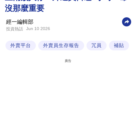
沒那麼重要
科
技
經一編輯部
職
Jun 10 2026
投資熱話
場
外賣平台
外賣員生存報告
冗員
補貼
生
活
廣告
時
事
專
欄
訂
閱
專
區