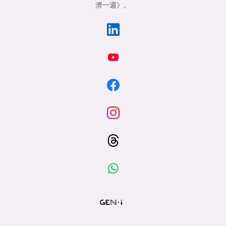
濟一週》
。