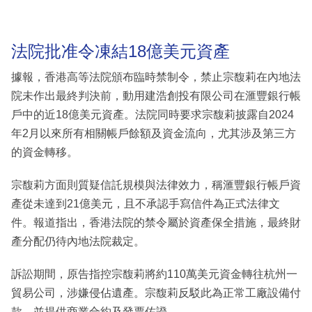
法院批准令凍結18億美元資產
據報，香港高等法院頒布臨時禁制令，禁止宗馥莉在內地法
院未作出最終判決前，動用建浩創投有限公司在滙豐銀行帳
戶中的近18億美元資產。法院同時要求宗馥莉披露自2024
年2月以來所有相關帳戶餘額及資金流向，尤其涉及第三方
的資金轉移。
宗馥莉方面則質疑信託規模與法律效力，稱滙豐銀行帳戶資
產從未達到21億美元，且不承認手寫信件為正式法律文
件。報道指出，香港法院的禁令屬於資產保全措施，最終財
產分配仍待內地法院裁定。
訴訟期間，原告指控宗馥莉將約110萬美元資金轉往杭州一
貿易公司，涉嫌侵佔遺產。宗馥莉反駁此為正常工廠設備付
款，並提供商業合約及發票佐證。