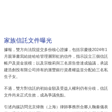
家族信託文件曝光
據報，雙方向法院提交多份核心證據，包括宗慶後2024年1
月親筆書寫給娃哈哈管理層郭虹的信件，指示設立三個信託
帳戶及資金規模；以及宗馥莉與三名原告曾達成協議，承認
建浩創投有限公司持有的滙豐銀行資產權益並分配給三名私
生子女。
不過，雙方對信託的初始金額及受益人權利仍有分歧，信託
文件尚未正式生效，成為爭議焦點。
引述內媒訪問北京煒衡（上海）律師事務所合夥人鞠秦儀表