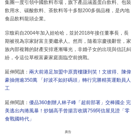
集團一度引領中國飲料市場，旗下產品涵蓋蛋白飲料、包裝
飲用水、碳酸飲料、茶飲料等十多類200多個品種，是內地
食品飲料龍頭企業。
宗馥莉自2004年加入娃哈哈，並於2018年接任董事長，長
期被視為宗家財富主要繼承人。然而，隨着宗慶後辭世，家
族內部複雜的財產安排逐漸曝光，非婚子女的出現與信託糾
紛，令這位草根富豪家庭面臨空前挑戰。
延伸閱讀：
兩大前港足加盟中原賣樓賺到笑！文彼得、陳偉
豪抽佣逾350萬 「好波不如好碼頭」轉行完勝精英運動員人
工
延伸閱讀：
優品360創辦人林子峰「超前部署」交棒國企 完
美逃出內捲風暴！炒舖高手曾揚言收購759阿信屋見證「零
食戰國時代」
廣告