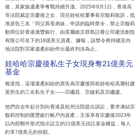
後，其家族遺產爭奪戰持續升溫。2025年8月1日，香港高
等法院裁定宗慶後之女、現任娃哈哈董事長宗馥莉敗訴，批
准原告三名「同父異母弟妹」申請的臨時禁令，禁止宗馥莉
動用位於香港滙豐銀行、由英屬維京群島註冊公司建浩創投
有限公司名下的18億美元資產。據報，該禁令將持續至內
地法院對宗家遺產糾紛作出最終判決為止。
娃哈哈宗慶後私生子女現身奪21億美元
基金
報道指，這場遺產糾紛的原告為宗慶後與前娃哈哈高層杜建
英所生的三名私生子女——宗繼昌、宗婕莉及宗繼盛。
他們自去年起分別向香港及杭州法院提出訴訟，要求凍結宗
馥莉控制的匯豐銀行帳戶內資產，主張享有宗慶後2023年
以內部郵件形式指示設立的21億美元信託基金權益，每人
約享7億美元的份額。