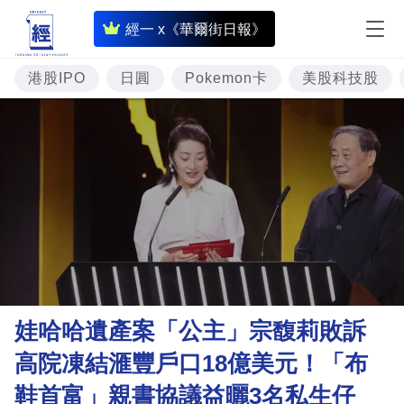
即
經一 x《華爾街日報》
時
財
港股IPO
日圓
Pokemon卡
美股科技股
經
專
題
投
資
樓
市
理
娃哈哈遺產案「公主」宗馥莉敗訴
財
高院凍結滙豐戶口18億美元！「布
商
鞋首富」親書協議益曬3名私生仔
業