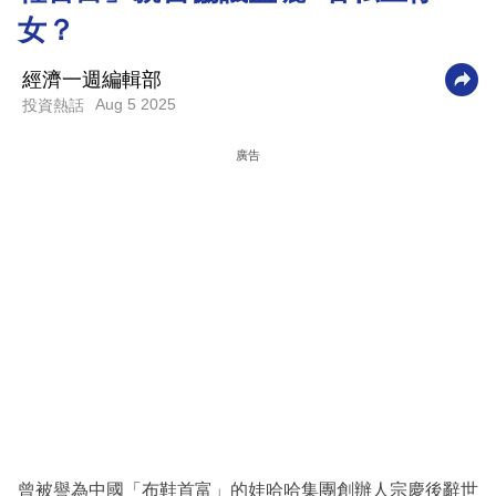
女？
科
技
經濟一週編輯部
職
Aug 5 2025
投資熱話
場
廣告
生
活
時
事
專
欄
訂
閱
專
區
曾被譽為中國「布鞋首富」的娃哈哈集團創辦人宗慶後辭世