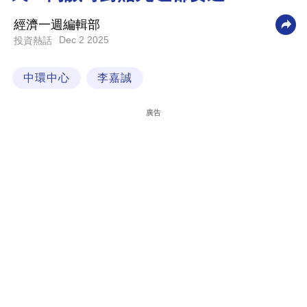
科
經濟一週編輯部
技
Dec 2 2025
投資熱話
職
中環中心
李嘉誠
場
生
廣告
活
時
事
專
欄
訂
閱
專
區