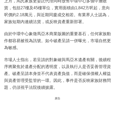
上月，馬氏家族更委託代理同時放售中環中心多個中層散
貨，包括27樓及45樓單位，實用面積由1,842方呎起，意向
呎價約2.18萬元，與近期同廈成交相若。有業界人士認為，
家族短期內連續沽貨，或反映資產重新部署。
由於中環中心象徵馬亞木商業版圖的重要基石，任何家族動
作都容易被視為訊號。如今破產呈請一併曝光，市場自然更
為敏感。
市場人士指出，若呈請的對象確與馬亞木遺產有關，後續程
序將聚焦於遺產分配的透明度，以及執行人是否妥善管理資
產。破產呈請本身並不代表資產負值，而是確保債權人權益
與資產管理受監管的一環。因此，事件是否反映家族財務問
題，仍須視乎法院後續披露。
廣告