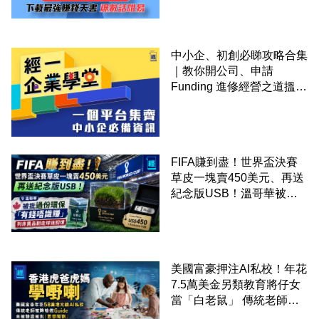
中小企、初創必睇攻略合集
｜教你開公司、申請
Funding 進修經營之道搵大
錢！
FIFA賺到盡！世界盃決賽
草皮一塊賣450美元、再送
紀念版USB！溫哥華被批
過份環保「有錢唔識賺」：
列非賣品割走球迷回憶
美國富豪押注AI私校！年花
7.5萬美金另類教育將仔女
當「白老鼠」 傳統老師被
廢武功降格為「Guide」