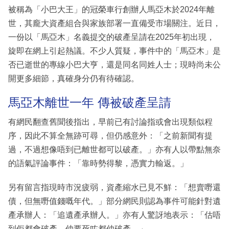
被稱為「小巴大王」的冠榮車行創辦人馬亞木於2024年離
世，其龐大資產組合與家族部署一直備受市場關注。近日，
一份以「馬亞木」名義提交的破產呈請在2025年初出現，
旋即在網上引起熱議。不少人質疑，事件中的「馬亞木」是
否已逝世的專線小巴大亨，還是同名同姓人士；現時尚未公
開更多細節，真確身分仍有待確認。
馬亞木離世一年 傳被破產呈請
有網民翻查舊聞後指出，早前已有討論指或會出現類似程
序，因此不算全無跡可尋，但仍感意外：「之前新聞有提
過，不過想像唔到已離世都可以破產。」亦有人以帶點無奈
的語氣評論事件：「靠時勢得黎，憑實力輸返。」
另有留言指現時市況疲弱，資產縮水已見不鮮：「想賣嘢還
債，但無嘢值錢嘅年代。」部分網民則認為事件可能針對遺
產承辦人：「追遺產承辦人。」亦有人驚訝地表示：「估唔
到佢都會破產，仲要死咗都仲破產。」