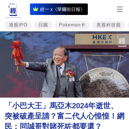
即
經一 x《華爾街日報》
時
財
港股IPO
日圓
Pokemon卡
美股科技股
經
專
題
投
資
樓
市
理
「小巴大王」馬亞木2024年逝世、
財
突被破產呈請？富二代人心惶惶！網
商
民：同誠哥對賭死咗都要還？
業