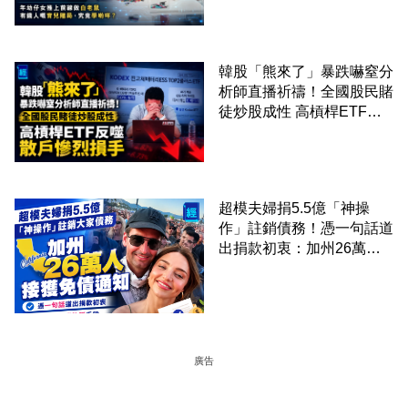
韓股「熊來了」暴跌嚇窒分
析師直播祈禱！全國股民賭
徒炒股成性 高槓桿ETF反
噬散戶慘烈損手
超模夫婦捐5.5億「神操
作」註銷債務！憑一句話道
出捐款初衷：加州26萬人
接獲免債通知、一度被誤當
詐騙手段
廣告