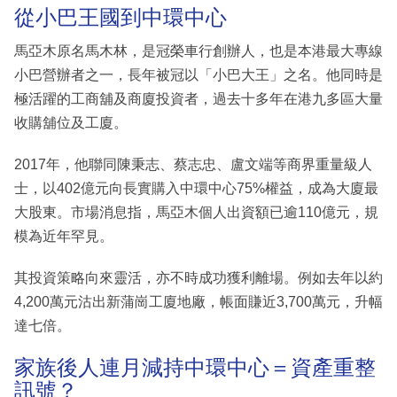
從小巴王國到中環中心
馬亞木原名馬木林，是冠榮車行創辦人，也是本港最大專線
小巴營辦者之一，長年被冠以「小巴大王」之名。他同時是
極活躍的工商舖及商廈投資者，過去十多年在港九多區大量
收購舖位及工廈。
2017年，他聯同陳秉志、蔡志忠、盧文端等商界重量級人
士，以402億元向長實購入中環中心75%權益，成為大廈最
大股東。市場消息指，馬亞木個人出資額已逾110億元，規
模為近年罕見。
其投資策略向來靈活，亦不時成功獲利離場。例如去年以約
4,200萬元沽出新蒲崗工廈地廠，帳面賺近3,700萬元，升幅
達七倍。
家族後人連月減持中環中心＝資產重整
訊號？