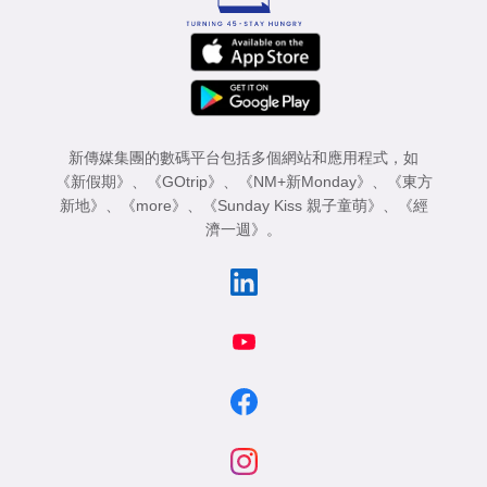
新傳媒集團的數碼平台包括多個網站和應用程式，如
《新假期》
、
《GOtrip》
、
《NM+新Monday》
、
《東方
新地》
、
《more》
、
《Sunday Kiss 親子童萌》
、
《經
濟一週》
。