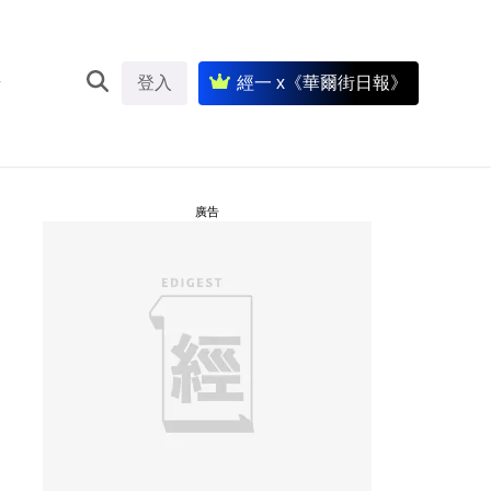
登入
經一 x《華爾街日報》
廣告