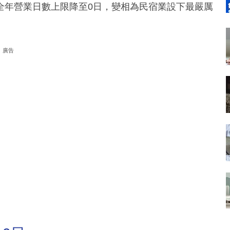
全年營業日數上限降至0日，變相為民宿業設下最嚴厲
廣告