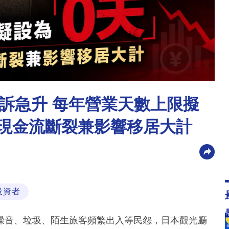
訴急升 每年營業天數上限擬
恐現金流斷裂兼影響移居大計
投資者
噪音、垃圾、陌生旅客頻繁出入等民怨，日本觀光廳