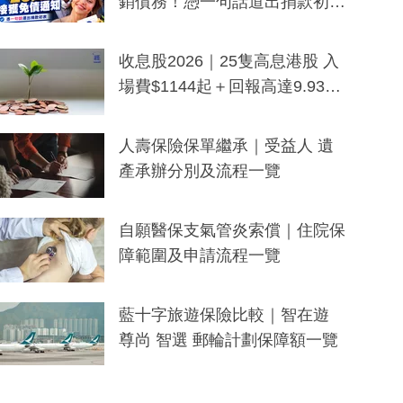
銷債務！憑一句話道出捐款初
衷：加州26萬人接獲免債通知、
一度被誤當詐騙手段
收息股2026｜25隻高息港股 入
場費$1144起＋回報高達9.93
厘！持續更新
人壽保險保單繼承｜受益人 遺
產承辦分別及流程一覽
自願醫保支氣管炎索償｜住院保
障範圍及申請流程一覽
藍十字旅遊保險比較｜智在遊
尊尚 智選 郵輪計劃保障額一覽