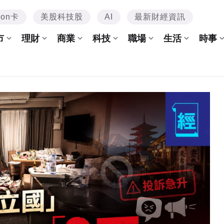
mon卡
美股科技股
AI
最新財經資訊
市
理財
商業
科技
職場
生活
時事